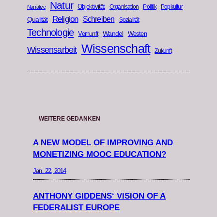
Natur
Objektivität
Organisation
Politik
Popkultur
Narrative
Religion
Schreiben
Qualität
Sozialität
Technologie
Wandel
Vernunft
Westen
Wissenschaft
Wissensarbeit
Zukunft
WEITERE GEDANKEN
A NEW MODEL OF IMPROVING AND
MONETIZING MOOC EDUCATION?
Jan. 22, 2014
ANTHONY GIDDENS‘ VISION OF A
FEDERALIST EUROPE