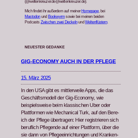
(@weltenkreuzer.de@weltenkreuzer.de).
Mich findet ihr außerdem auf meiner
Homepage
, bei
Mastodon
und
Bookwyrm
sowie bei meinen beiden
Podcasts
Zwischen zwei Deckeln
und
Weltenflüstern
.
NEUESTER GEDANKE
GIG-ECONOMY AUCH IN DER PFLEGE
15. März 2025
In den USA gibt es mit­tler­weile Apps, die das
Geschäftsmod­ell der Gig-Econ­o­my, wie
beispiel­sweise beim klas­sis­chen Uber oder
Plat­tfor­men wie Mechan­i­cal Turk, auf den Bere­
ich der Pflege über­tra­gen: Hier reg­istri­eren sich
beru­flich Pfle­gende auf ein­er Plat­tform, über die
sie dann von Pflegeein­rich­tun­gen und Kranken­