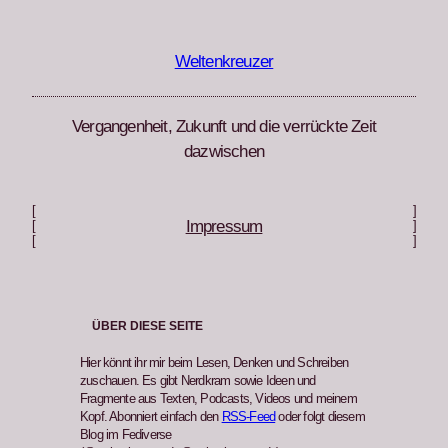
Zum
Inhalt
springen
Weltenkreuzer
Vergangenheit, Zukunft und die verrückte Zeit
dazwischen
[
]
Impressum
[
]
[
]
ÜBER DIESE SEITE
Hier könnt ihr mir beim Lesen, Denken und Schreiben
zuschauen. Es gibt Nerdkram sowie Ideen und
Fragmente aus Texten, Podcasts, Videos und meinem
Kopf. Abonniert einfach den
RSS-Feed
oder folgt diesem
Blog im Fediverse