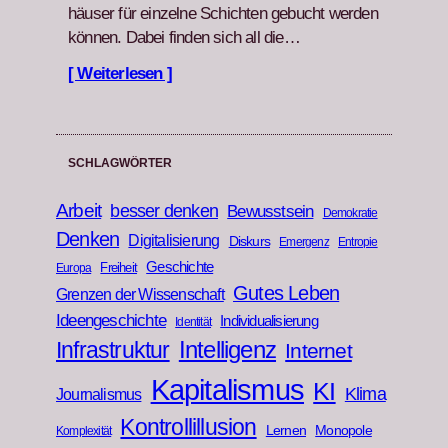
häuser für einzelne Schicht­en gebucht wer­den
kön­nen. Dabei find­en sich all die…
[ Weiterlesen ]
SCHLAGWÖRTER
Arbeit
besser denken
Bewusstsein
Demokratie
Denken
Digitalisierung
Diskurs
Emergenz
Entropie
Geschichte
Freiheit
Europa
Gutes Leben
Grenzen der Wissenschaft
Ideengeschichte
Individualisierung
Identität
Infrastruktur
Intelligenz
Internet
Kapitalismus
KI
Klima
Journalismus
Kontrollillusion
Lernen
Monopole
Komplexität