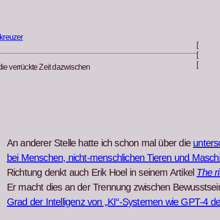
kreuzer
[
[
[
die verrückte Zeit dazwischen
An ander­er Stelle hat­te ich schon mal über die
unter­
bei Men­schen, nicht-men­schlichen Tieren und Masch
Rich­tung denkt auch Erik Hoel in seinem Artikel
The ri
Er macht dies an der Tren­nung zwis­chen Bewusst­sein 
Grad der Intel­li­genz von „KI“-Systemen wie GPT‑4 deut