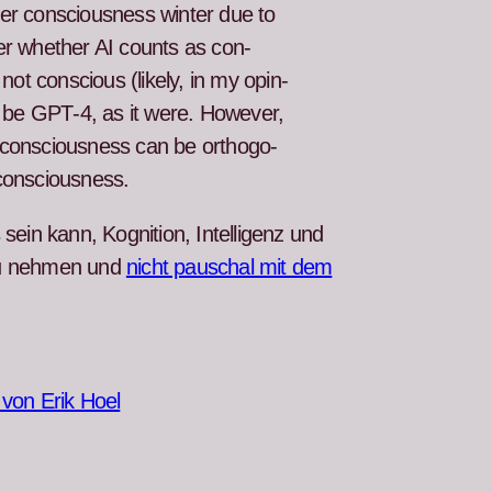
­er con­scious­ness win­ter due to
ver whether AI counts as con­
t con­scious (like­ly, in my opin­
e to be GPT‑4, as it were. How­ev­er,
d con­scious­ness can be orthog­o­
con­scious­ness.
sein kann, Kog­ni­tion, Intel­li­genz und
 zu nehmen und
nicht pauschal mit dem
von Erik Hoel