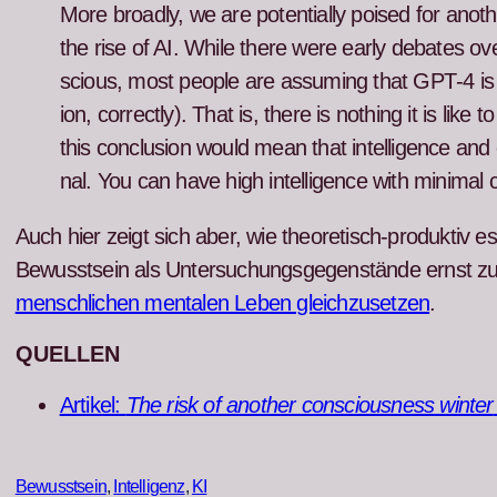
More broad­ly, we are poten­tial­ly poised for anoth
the rise of AI. While there were ear­ly debates o
scious, most peo­ple are assum­ing that GPT‑4 is no
ion, cor­rect­ly). That is, there is noth­ing it is lik
this con­clu­sion would mean that intel­li­gence an
nal. You can have high intel­li­gence with min­i­mal 
Auch hier zeigt sich aber, wie the­o­retisch-pro­duk­tiv es 
Bewusst­sein als Unter­suchungs­ge­gen­stände ernst
men­schlichen men­tal­en Leben gle­ichzuset­zen
.
QUELLEN
Artikel:
The risk of anoth­er con­scious­ness win­ter
Bewusstsein
, 
Intelligenz
, 
KI