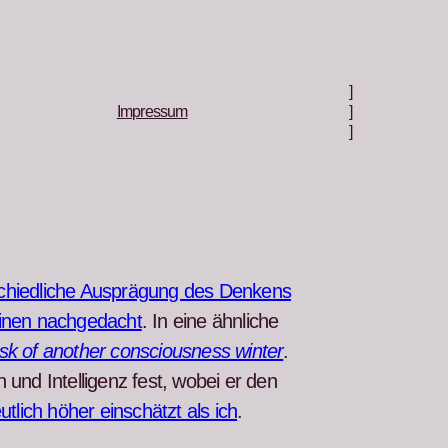
]
Impressum
]
]
schiedliche Aus­prä­gung des Denkens
i­nen nachgedacht
. In eine ähn­liche
sk of anoth­er con­scious­ness win­ter
.
und Intel­li­genz fest, wobei er den
­lich höher ein­schätzt als ich
.