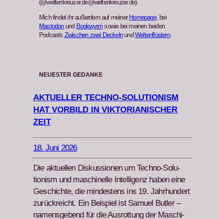
(@weltenkreuzer.de@weltenkreuzer.de).
Mich findet ihr außerdem auf meiner
Homepage
, bei
Mastodon
und
Bookwyrm
sowie bei meinen beiden
Podcasts
Zwischen zwei Deckeln
und
Weltenflüstern
.
NEUESTER GEDANKE
AKTUELLER TECHNO-SOLUTIONISM
HAT VORBILD IN VIKTORIANISCHER
ZEIT
18. Juni 2026
Die aktuellen Diskus­sio­nen um Tech­no-Solu­
tion­ism und maschinelle Intel­li­genz haben eine
Geschichte, die min­destens ins 19. Jahrhun­dert
zurück­re­icht. Ein Beispiel ist Samuel But­ler –
namensgebend für die Aus­rot­tung der Maschi­