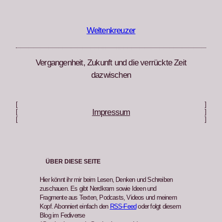
Zum
Inhalt
springen
Weltenkreuzer
Vergangenheit, Zukunft und die verrückte Zeit
dazwischen
[
]
Impressum
[
]
[
]
ÜBER DIESE SEITE
Hier könnt ihr mir beim Lesen, Denken und Schreiben
zuschauen. Es gibt Nerdkram sowie Ideen und
Fragmente aus Texten, Podcasts, Videos und meinem
Kopf. Abonniert einfach den
RSS-Feed
oder folgt diesem
Blog im Fediverse