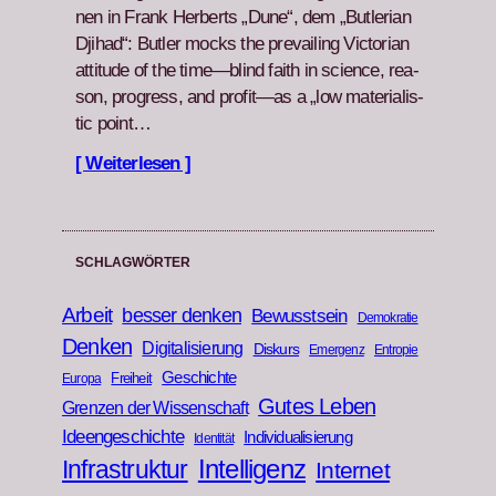
nen in Frank Her­berts „Dune“, dem „But­ler­ian
Dji­had“: But­ler mocks the pre­vail­ing Vic­to­ri­an
atti­tude of the time—blind faith in sci­ence, rea­
son, progress, and profit—as a „low mate­ri­al­is­
tic point…
[ Weiterlesen ]
SCHLAGWÖRTER
Arbeit
besser denken
Bewusstsein
Demokratie
Denken
Digitalisierung
Diskurs
Emergenz
Entropie
Geschichte
Freiheit
Europa
Gutes Leben
Grenzen der Wissenschaft
Ideengeschichte
Individualisierung
Identität
Infrastruktur
Intelligenz
Internet