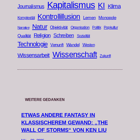
Kapitalismus
KI
Klima
Journalismus
Kontrollillusion
Lernen
Monopole
Komplexität
Natur
Objektivität
Organisation
Politik
Popkultur
Narrative
Religion
Schreiben
Qualität
Sozialität
Technologie
Wandel
Vernunft
Westen
Wissenschaft
Wissensarbeit
Zukunft
WEITERE GEDANKEN
ETWAS ANDERE FANTASY IN
KLASSISCHEREM GEWAND: „THE
WALL OF STORMS“ VON KEN LIU