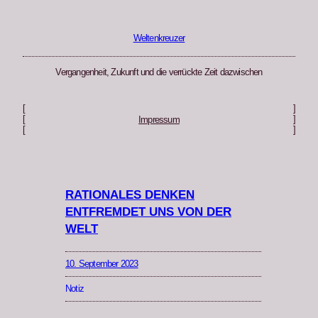
Zum
Inhalt
springen
Weltenkreuzer
Vergangenheit, Zukunft und die verrückte Zeit dazwischen
[
]
[
]
Impressum
[
]
RATIONALES DENKEN
ENTFREMDET UNS VON DER
WELT
10. September 2023
Notiz