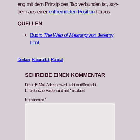
eng mit dem Prinzip des Tao ver­bun­den ist, son­
dern aus ein­er
ent­fremde­ten Posi­tion
her­aus.
QUELLEN
Buch:
The Web of Mean­ing
von Jere­my
Lent
Denken
, 
Rationalität
, 
Realität
SCHREIBE EINEN KOMMENTAR
Deine E-Mail-Adresse wird nicht veröffentlicht.
Erforderliche Felder sind mit
*
markiert
Kommentar
*