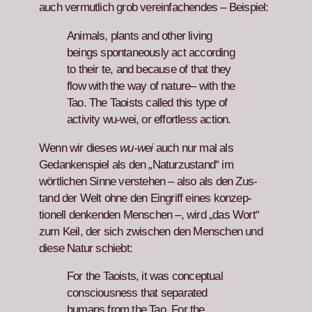
auch ver­mut­lich grob vere­in­fachen­des – Beispiel:
Ani­mals, plants and oth­er liv­ing
beings spon­ta­neous­ly act accord­ing
to their te, and because of that they
flow with the way of nature– with the
Tao. The Taoists called this type of
activ­i­ty wu-wei, or effort­less action.
Wenn wir dieses
wu-wei
auch nur mal als
Gedanken­spiel als den „Naturzu­s­tand“ im
wörtlichen Sinne ver­ste­hen – also als den Zus­
tand der Welt ohne den Ein­griff eines konzep­
tionell denk­enden Men­schen –, wird „das Wort“
zum Keil, der sich zwis­chen den Men­schen und
diese Natur schiebt:
For the Taoists, it was con­cep­tu­al
con­scious­ness that sep­a­rat­ed
humans from the Tao. For the