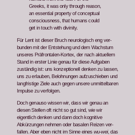
Greeks, it was only through rea­son,
an essen­tial prop­er­ty of con­cep­tu­al
con­scious­ness, that humans could
get in touch with divin­i­ty.
Für Lent ist dieser Bruch neu­rol­o­gisch eng ver­
bun­den mit der Entste­hung und dem Wach­s­tum
unseres Präfrontal­en-Kor­tex, der nach aktuellem
Stand in erster Lin­ie genau für diese Auf­gaben
zuständig ist: uns konzep­tionell denken zu lassen,
uns zu erlauben, Beloh­nun­gen aufzuschieben und
langfristige Ziele auch gegen unsere unmit­tel­baren
Impulse zu ver­fol­gen.
Doch genau­so wis­sen wir, dass wir genau an
diesen Stellen oft nicht so gut sind, wie wir
eigentlich denken und dann doch kog­ni­tive
Abkürzun­gen nehmen oder basalen Reizen ver­
fall­en. Aber eben nicht im Sinne eines
wu-wei
, das