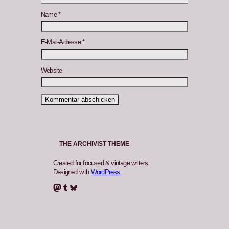
Name
*
E-Mail-Adresse
*
Website
THE ARCHIVIST THEME
Created for focused & vintage writers.
Designed with
WordPress
.
Mastodon
Tumblr
Bluesky