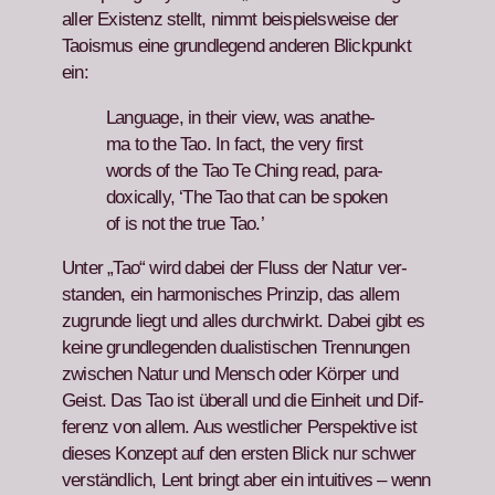
aller Exis­tenz stellt, nimmt beispiel­sweise der
Tao­is­mus eine grundle­gend anderen Blick­punkt
ein:
Lan­guage, in their view, was anath­e­
ma to the Tao. In fact, the very first
words of the Tao Te Ching read, para­
dox­i­cal­ly, ‘The Tao that can be spo­ken
of is not the true Tao.’
Unter „Tao“ wird dabei der Fluss der Natur ver­
standen, ein har­monis­ches Prinzip, das allem
zugrunde liegt und alles durch­wirkt. Dabei gibt es
keine grundle­gen­den dual­is­tis­chen Tren­nun­gen
zwis­chen Natur und Men­sch oder Kör­p­er und
Geist. Das Tao ist über­all und die Ein­heit und Dif­
ferenz von allem. Aus west­lich­er Per­spek­tive ist
dieses Konzept auf den ersten Blick nur schw­er
ver­ständlich, Lent bringt aber ein intu­itives – wenn