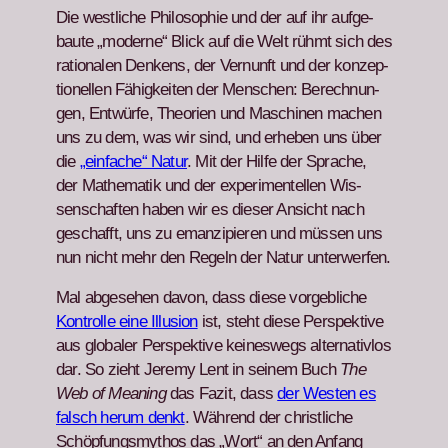
Die west­liche Philoso­phie und der auf ihr aufge­
baute „mod­erne“ Blick auf die Welt rühmt sich des
ratio­nalen Denkens, der Ver­nun­ft und der konzep­
tionellen Fähigkeit­en der Men­schen: Berech­nun­
gen, Entwürfe, The­o­rien und Maschi­nen machen
uns zu dem, was wir sind, und erheben uns über
die
„ein­fache“ Natur
. Mit der Hil­fe der Sprache,
der Math­e­matik und der exper­i­mentellen Wis­
senschaften haben wir es dieser Ansicht nach
geschafft, uns zu emanzip­ieren und müssen uns
nun nicht mehr den Regeln der Natur unter­w­er­fen.
Mal abge­se­hen davon, dass diese vorge­bliche
Kon­trolle eine Illu­sion
ist, ste­ht diese Per­spek­tive
aus glob­aler Per­spek­tive keineswegs alter­na­tiv­los
dar. So zieht Jere­my Lent in seinem Buch
The
Web of Mean­ing
das Faz­it, dass
der West­en es
falsch herum denkt
. Während der christliche
Schöp­fungsmythos das „Wort“ an den Anfang