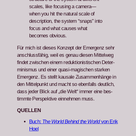
scales, like focus­ing a cam­era—
when you hit the nat­ur­al scale of
descrip­tion, the sys­tem “snaps” into
focus and what caus­es what
becomes obvi­ous.
Für mich ist dieses Konzept der Emer­genz sehr
anschlussfähig, weil es genau diesen Mit­tel­weg
find­et zwis­chen einem reduk­tion­is­tis­chen Deter­
min­is­mus und ein­er qua­si-magis­chen starken
Emer­genz. Es stellt kausale Zusam­men­hänge in
den Mit­telpunkt und macht so eben­falls deut­lich,
dass jed­er Blick auf „die Welt“ immer eine bes­
timmte Per­spek­tive ein­nehmen muss.
QUELLEN
Buch:
The World Behind the World
von Erik
Hoel