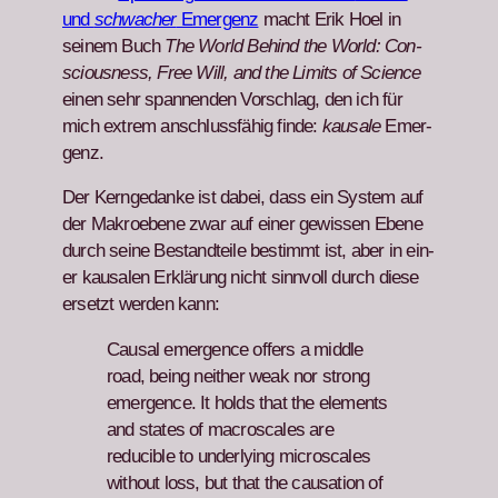
und
schwach­er
Emer­genz
macht Erik Hoel in
seinem Buch
The World Behind the World: Con­
scious­ness, Free Will, and the Lim­its of Sci­ence
einen sehr span­nen­den Vorschlag, den ich für
mich extrem anschlussfähig finde:
kausale
Emer­
genz.
Der Kerngedanke ist dabei, dass ein Sys­tem auf
der Makroebene zwar auf ein­er gewis­sen Ebene
durch seine Bestandteile bes­timmt ist, aber in ein­
er kausalen Erk­lärung nicht sin­nvoll durch diese
erset­zt wer­den kann:
Causal emer­gence offers a mid­dle
road, being nei­ther weak nor strong
emer­gence. It holds that the ele­ments
and states of macroscales are
reducible to under­ly­ing microscales
with­out loss, but that the cau­sa­tion of