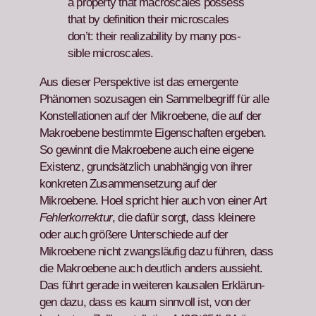
a prop­er­ty that macroscales pos­sess
that by def­i­n­i­tion their microscales
don’t: their real­iz­abil­i­ty by many pos­
si­ble microscales.
Aus dieser Per­spek­tive ist das emer­gente
Phänomen sozusagen ein Sam­mel­be­griff für alle
Kon­stel­la­tio­nen auf der Mikroebene, die auf der
Makroebene bes­timmte Eigen­schaften ergeben.
So gewin­nt die Makroebene auch eine eigene
Exis­tenz, grund­sät­zlich unab­hängig von ihrer
konkreten Zusam­menset­zung auf der
Mikroebene. Hoel spricht hier auch von ein­er Art
Fehlerko­r­rek­tur
, die dafür sorgt, dass kleinere
oder auch größere Unter­schiede auf der
Mikroebene nicht zwangsläu­fig dazu führen, dass
die Makroebene auch deut­lich anders aussieht.
Das führt ger­ade in weit­eren kausalen Erk­lärun­
gen dazu, dass es kaum sin­nvoll ist, von der