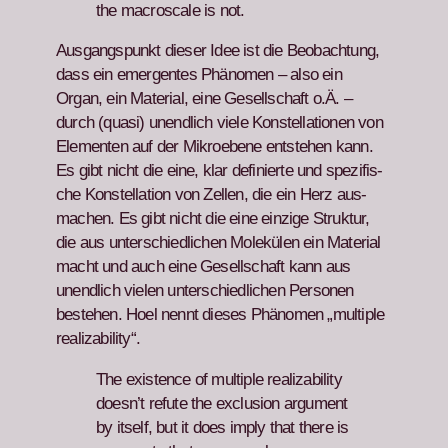
the macroscale is not.
Aus­gangspunkt dieser Idee ist die Beobach­tung,
dass ein emer­gentes Phänomen – also ein
Organ, ein Mate­r­i­al, eine Gesellschaft o.Ä. –
durch (qua­si) unendlich viele Kon­stel­la­tio­nen von
Ele­menten auf der Mikroebene entste­hen kann.
Es gibt nicht die eine, klar definierte und spez­i­fis­
che Kon­stel­la­tion von Zellen, die ein Herz aus­
machen. Es gibt nicht die eine einzige Struk­tur,
die aus unter­schiedlichen Molekülen ein Mate­r­i­al
macht und auch eine Gesellschaft kann aus
unendlich vie­len unter­schiedlichen Per­so­n­en
beste­hen. Hoel nen­nt dieses Phänomen „mul­ti­ple
real­iz­abil­i­ty“.
The exis­tence of mul­ti­ple real­iz­abil­i­ty
doesn’t refute the exclu­sion argu­ment
by itself, but it does imply that there is