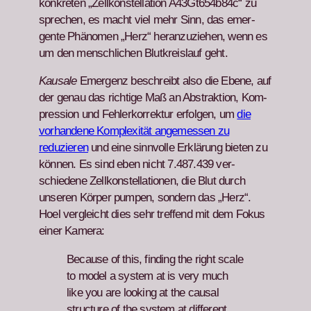
konkreten „Zel­lkon­stel­la­tion A43Gt654b84c“ zu
sprechen, es macht viel mehr Sinn, das emer­
gente Phänomen „Herz“ her­anzuziehen, wenn es
um den men­schlichen Blutkreis­lauf geht.
Kausale
Emer­genz beschreibt also die Ebene, auf
der genau das richtige Maß an Abstrak­tion, Kom­
pres­sion und Fehlerko­r­rek­tur erfol­gen, um
die
vorhan­dene Kom­plex­ität angemessen zu
reduzieren
und eine sin­nvolle Erk­lärung bieten zu
kön­nen. Es sind eben nicht 7.487.439 ver­
schiedene Zel­lkon­stel­la­tio­nen, die Blut durch
unseren Kör­p­er pumpen, son­dern das „Herz“.
Hoel ver­gle­icht dies sehr tre­f­fend mit dem Fokus
ein­er Kam­era:
Because of this, find­ing the right scale
to mod­el a sys­tem at is very much
like you are look­ing at the causal
struc­ture of the sys­tem at dif­fer­ent