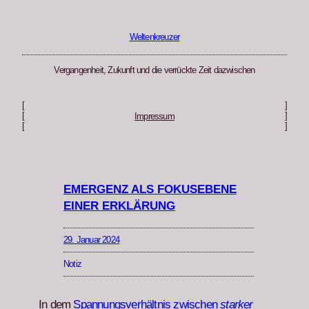
Zum
Inhalt
springen
Weltenkreuzer
Vergangenheit, Zukunft und die verrückte Zeit dazwischen
[
]
[
]
Impressum
[
]
EMERGENZ ALS FOKUSEBENE
EINER ERKLÄRUNG
29. Januar 2024
Notiz
In dem
Span­nungsver­hält­nis zwis­chen
stark­er