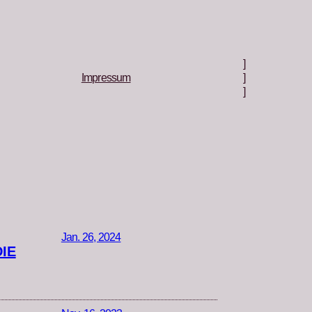
]
Impressum
]
]
Jan. 26, 2024
IE