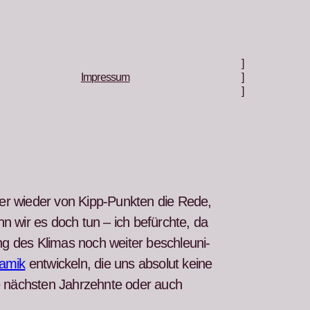
]
Impressum
]
]
mer wieder von Kipp-Punk­ten die Rede,
enn wir es doch tun – ich befürchte, da
ung des Kli­mas
noch weit­er beschle­u­ni­
namik
entwick­eln, die uns abso­lut keine
e näch­sten Jahrzehnte oder auch