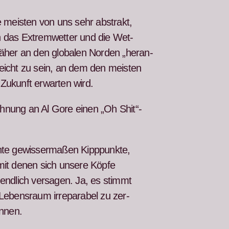
 meis­ten von uns sehr abstrakt,
 das Extremwet­ter und die Wet­
her an den glob­alen Nor­den „her­an­
e­icht zu sein, an dem den meis­ten
 Zukun­ft erwarten wird.
hnung an Al Gore einen „Oh Shit“-
te gewis­ser­maßen Kipp­punk­te,
 mit denen sich unsere Köpfe
endlich ver­sagen. Ja, es stimmt
n Leben­sraum irrepara­bel zu zer­
onnen.