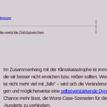
kreuzer
[
[
[
die verrückte Zeit dazwischen
Im Zusam­men­hang mit der Kli­makatas­tro­phe ist im
die wir bess­er nicht erre­ichen bzw. reißen soll­ten. W
ist nicht mehr viel mit „falls“ – wird sich die Verän­der
gen und möglicher­weise eine
selb­stver­stärk­ende Dy
Chance mehr lässt, die Worst-Case-Szenar­ien für di
‑hun­derte zu ver­hin­dern.