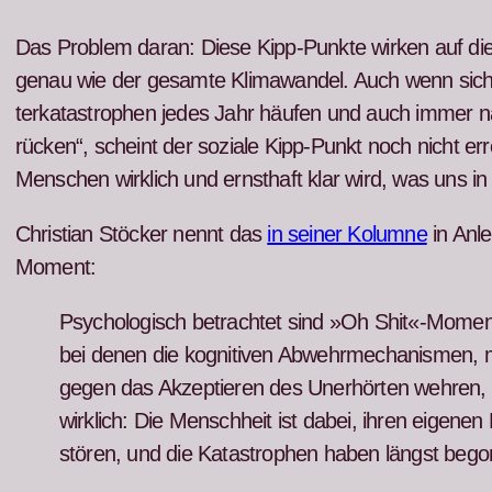
Das Prob­lem daran: Diese Kipp-Punk­te wirken auf die
genau wie der gesamte Kli­mawan­del. Auch wenn sich
terkatas­tro­phen jedes Jahr häufen und auch immer nä
rück­en“, scheint der soziale Kipp-Punkt noch nicht err
Men­schen wirk­lich und ern­sthaft klar wird, was uns in
Chris­t­ian Stöck­er nen­nt das
in sein­er Kolumne
in Anle
Moment:
Psy­chol­o­gisch betra­chtet sind »Oh Shit«-Momen
bei denen die kog­ni­tiv­en Abwehrmech­a­nis­men,
gegen das Akzep­tieren des Uner­hörten wehren, 
wirk­lich: Die Men­schheit ist dabei, ihren eige­ne
stören, und die Katas­tro­phen haben längst beg