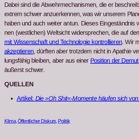
Dabei sind die Abwehrmech­a­nis­men, die er beschreibt
extrem schw­er anzuerken­nen, was wir unserem Plan­e
haben und auch weit­er antun. Dieses Eingeständ­nis 
nen (west­lichen) Welt­sicht wider­sprechen, die auf 
mit Wis­senschaft und Tech­nolo­gie kon­trol­lieren
. Wir 
akzep­tieren
, dürften aber trotz­dem nicht in Apathie v
lungs­fähig bleiben, aber aus ein­er
Posi­tion der Demut
äußerst schw­er.
QUELLEN
Artikel:
Die »Oh Shit«-Momente häufen sich
von C
Klima
, 
Öffentlicher Diskurs
, 
Politik