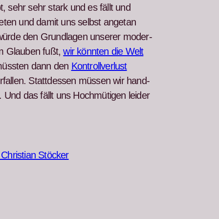
, sehr sehr stark und es fällt und
ten und damit uns selb­st ange­tan
würde den Grund­la­gen unser­er mod­er­
dem Glauben fußt,
wir kön­nten die Welt
müssten dann den
Kon­trol­lver­lust
er­fall­en. Stattdessen müssen wir hand­
. Und das fällt uns Hochmüti­gen lei­der
hris­t­ian Stöck­er