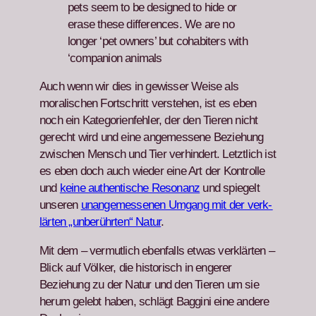
pets seem to be designed to hide or
erase these dif­fer­ences. We are no
longer ‘pet own­ers’ but cohab­iters with
‘com­pan­ion ani­mals
Auch wenn wir dies in gewiss­er Weise als
moralis­chen Fortschritt ver­ste­hen, ist es eben
noch ein Kat­e­gorien­fehler, der den Tieren nicht
gerecht wird und eine angemessene Beziehung
zwis­chen Men­sch und Tier ver­hin­dert. Let­ztlich ist
es eben doch auch wieder eine Art der Kon­trolle
und
keine authen­tis­che Res­o­nanz
und spiegelt
unseren
unangemesse­nen Umgang mit der verk­
lärten „unberührten“ Natur
.
Mit dem – ver­mut­lich eben­falls etwas verk­lärten –
Blick auf Völk­er, die his­torisch in enger­er
Beziehung zu der Natur und den Tieren um sie
herum gelebt haben, schlägt Bag­gi­ni eine andere