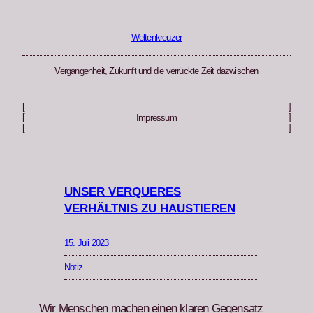
Zum
Inhalt
springen
Weltenkreuzer
Vergangenheit, Zukunft und die verrückte Zeit dazwischen
[
]
[
]
Impressum
[
]
UNSER VERQUERES
VERHÄLTNIS ZU HAUSTIEREN
15. Juli 2023
Notiz
Wir Men­schen machen einen klaren Gegen­satz