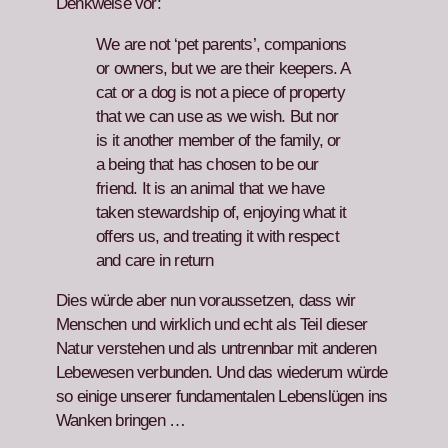
Denkweise vor:
We are not ‘pet par­ents’, com­pan­ions
or own­ers, but we are their keep­ers. A
cat or a dog is not a piece of prop­er­ty
that we can use as we wish. But nor
is it anoth­er mem­ber of the fam­i­ly, or
a being that has cho­sen to be our
friend. It is an ani­mal that we have
tak­en stew­ard­ship of, enjoy­ing what it
offers us, and treat­ing it with respect
and care in return
Dies würde aber nun voraus­set­zen, dass wir
Men­schen und wirk­lich und echt als Teil dieser
Natur ver­ste­hen und als untrennbar mit anderen
Lebe­we­sen ver­bun­den. Und das wiederum würde
so einige unser­er fun­da­men­tal­en Lebenslü­gen ins
Wanken brin­gen …