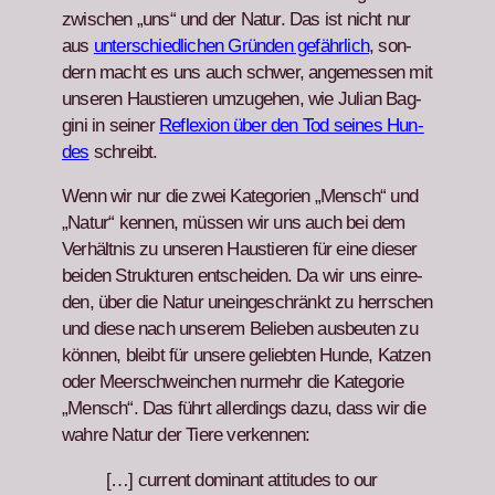
zwis­chen „uns“ und der Natur. Das ist nicht nur
aus
unter­schiedlichen Grün­den gefährlich
, son­
dern macht es uns auch schw­er, angemessen mit
unseren Haustieren umzuge­hen, wie Julian Bag­
gi­ni in sein­er
Reflex­ion über den Tod seines Hun­
des
schreibt.
Wenn wir nur die zwei Kat­e­gorien „Men­sch“ und
„Natur“ ken­nen, müssen wir uns auch bei dem
Ver­hält­nis zu unseren Haustieren für eine dieser
bei­den Struk­turen entschei­den. Da wir uns einre­
den, über die Natur uneingeschränkt zu herrschen
und diese nach unserem Belieben aus­beuten zu
kön­nen, bleibt für unsere geliebten Hunde, Katzen
oder Meer­schweinchen nurmehr die Kat­e­gorie
„Men­sch“. Das führt allerd­ings dazu, dass wir die
wahre Natur der Tiere verken­nen:
[…] cur­rent dom­i­nant atti­tudes to our