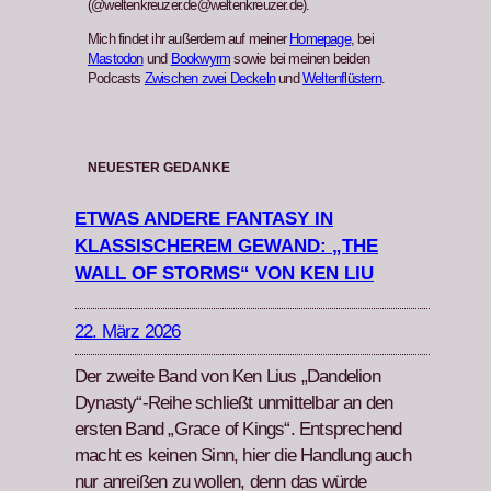
(@weltenkreuzer.de@weltenkreuzer.de).
Mich findet ihr außerdem auf meiner
Homepage
, bei
Mastodon
und
Bookwyrm
sowie bei meinen beiden
Podcasts
Zwischen zwei Deckeln
und
Weltenflüstern
.
NEUESTER GEDANKE
ETWAS ANDERE FANTASY IN
KLASSISCHEREM GEWAND: „THE
WALL OF STORMS“ VON KEN LIU
22. März 2026
Der zweite Band von Ken Lius „Dan­de­lion
Dynasty“-Reihe schließt unmit­tel­bar an den
ersten Band „Grace of Kings“. Entsprechend
macht es keinen Sinn, hier die Hand­lung auch
nur anreißen zu wollen, denn das würde