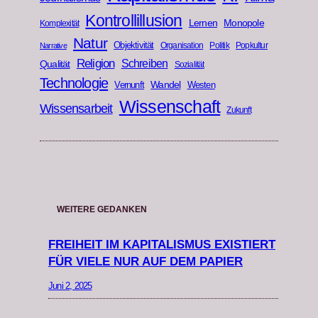
Kontrollillusion
Lernen
Monopole
Komplexität
Natur
Objektivität
Organisation
Politik
Popkultur
Narrative
Religion
Schreiben
Qualität
Sozialität
Technologie
Wandel
Vernunft
Westen
Wissenschaft
Wissensarbeit
Zukunft
WEITERE GEDANKEN
FREIHEIT IM KAPITALISMUS EXISTIERT
FÜR VIELE NUR AUF DEM PAPIER
Juni 2, 2025