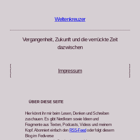
Zum
Inhalt
springen
Weltenkreuzer
Vergangenheit, Zukunft und die verrückte Zeit
dazwischen
[
]
Impressum
[
]
[
]
ÜBER DIESE SEITE
Hier könnt ihr mir beim Lesen, Denken und Schreiben
zuschauen. Es gibt Nerdkram sowie Ideen und
Fragmente aus Texten, Podcasts, Videos und meinem
Kopf. Abonniert einfach den
RSS-Feed
oder folgt diesem
Blog im Fediverse