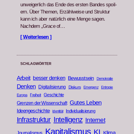
unweiger­lich das Ende des ersten Ban­des spoil­
ern. Über The­men, Erzählweise und Struk­tur
kann ich aber natür­lich eine Menge sagen.
Nach­dem „Grace of…
[ Weiterlesen ]
SCHLAGWÖRTER
Arbeit
besser denken
Bewusstsein
Demokratie
Denken
Digitalisierung
Diskurs
Emergenz
Entropie
Geschichte
Freiheit
Europa
Gutes Leben
Grenzen der Wissenschaft
Ideengeschichte
Individualisierung
Identität
Infrastruktur
Intelligenz
Internet
Kapitalismus
KI
Klima
Journalismus