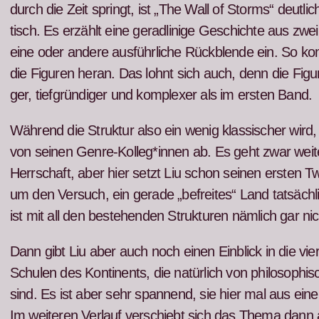
durch die Zeit springt, ist „The Wall of Storms“ deut­lich k
tisch. Es erzählt eine ger­adlin­ige Geschichte aus zwei 
eine oder andere aus­führliche Rück­blende ein. So ko
die Fig­uren her­an. Das lohnt sich auch, denn die Fig
ger, tief­gründi­ger und kom­plex­er als im ersten Band.
Während die Struk­tur also ein wenig klas­sis­ch­er wird,
von seinen Genre-Kolleg*innen ab. Es geht zwar weit­e
Herrschaft, aber hier set­zt Liu schon seinen ersten Twi
um den Ver­such, ein ger­ade „befre­ites“ Land tat­säch­
ist mit all den beste­hen­den Struk­turen näm­lich gar nic
Dann gibt Liu aber auch noch einen Ein­blick in die vi
Schulen des Kon­ti­nents, die natür­lich von philosophis­
sind. Es ist aber sehr span­nend, sie hier mal aus ein­e
Im weit­eren Ver­lauf ver­schiebt sich das The­ma dann a