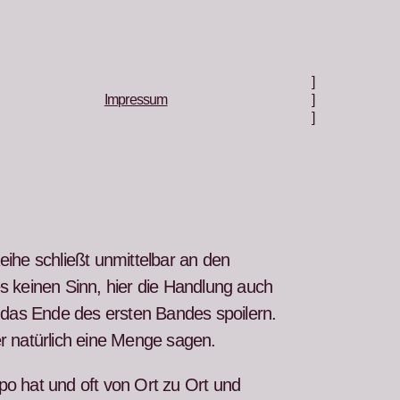
]
Impressum
]
]
he schließt unmit­tel­bar an den
 keinen Sinn, hier die Hand­lung auch
das Ende des ersten Ban­des spoil­ern.
r natür­lich eine Menge sagen.
po hat und oft von Ort zu Ort und