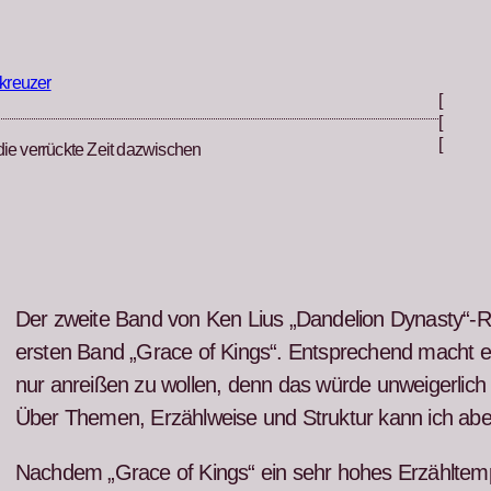
kreuzer
[
[
[
die verrückte Zeit dazwischen
Der zweite Band von Ken Lius „Dan­de­lion Dynasty“-Rei
ersten Band „Grace of Kings“. Entsprechend macht es
nur anreißen zu wollen, denn das würde unweiger­lich 
Über The­men, Erzählweise und Struk­tur kann ich abe
Nach­dem „Grace of Kings“ ein sehr hohes Erzähltem­