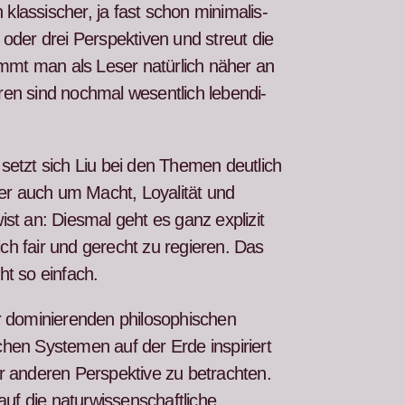
las­sis­ch­er, ja fast schon min­i­mal­is­
oder drei Per­spek­tiv­en und streut die
mmt man als Leser natür­lich näher an
­uren sind nochmal wesentlich lebendi­
 set­zt sich Liu bei den The­men deut­lich
r auch um Macht, Loy­al­ität und
st an: Dies­mal geht es ganz expliz­it
lich fair und gerecht zu regieren. Das
ht so ein­fach.
er dominieren­den philosophis­chen
chen Sys­te­men auf der Erde inspiri­ert
r anderen Per­spek­tive zu betra­cht­en.
uf die natur­wis­senschaftliche