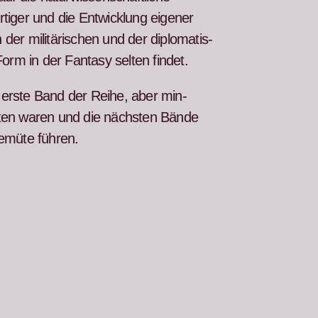
tiger und die Entwick­lung eigen­er
r mil­itärischen und der diplo­ma­tis­
m in der Fan­ta­sy sel­ten find­et.
 erste Band der Rei­he, aber min­
t­en waren und die näch­sten Bände
 Gemüte führen.