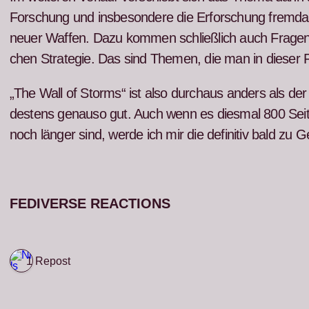
Forschung und ins­beson­dere die Erforschung frem­dar­
neuer Waf­fen. Dazu kom­men schließlich auch Fra­gen de
chen Strate­gie. Das sind The­men, die man in dieser For
„The Wall of Storms“ ist also dur­chaus anders als der
destens genau­so gut. Auch wenn es dies­mal 800 Sei
noch länger sind, werde ich mir die defin­i­tiv bald zu
FEDIVERSE REACTIONS
1 Repost