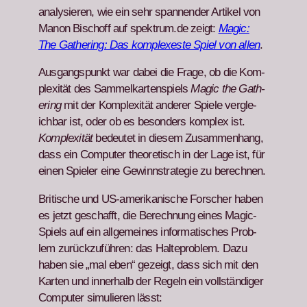
analysieren, wie ein sehr span­nen­der Artikel von
Manon Bischoff auf spektrum.de zeigt:
Mag­ic:
The Gath­er­ing: Das kom­plex­este Spiel von allen
.
Aus­gangspunkt war dabei die Frage, ob die Kom­
plex­ität des Sam­melka­rten­spiels
Mag­ic the Gath­
er­ing
mit der Kom­plex­ität ander­er Spiele ver­gle­
ich­bar ist, oder ob es beson­ders kom­plex ist.
Kom­plex­ität
bedeutet in diesem Zusam­men­hang,
dass ein Com­put­er the­o­retisch in der Lage ist, für
einen Spiel­er eine Gewinnstrate­gie zu berech­nen.
Britis­che und US-amerikanis­che Forsch­er haben
es jet­zt geschafft, die Berech­nung eines Mag­ic-
Spiels auf ein all­ge­meines infor­ma­tis­ches Prob­
lem zurück­zuführen: das Hal­teprob­lem. Dazu
haben sie „mal eben“ gezeigt, dass sich mit den
Karten und inner­halb der Regeln ein voll­ständi­ger
Com­put­er simulieren lässt: