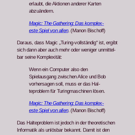
erlaubt, die Aktio­nen ander­er Karten
abzuän­dern.
Mag­ic: The Gath­er­ing: Das kom­plex­
este Spiel von allen
. (Manon Bischoff)
Daraus, dass Mag­ic „Tur­ing-voll­ständig“ ist, ergibt
sich dann aber auch mehr oder weniger unmit­tel­
bar seine Kom­plex­ität:
Wenn ein Com­put­er also den
Spielaus­gang zwis­chen Alice und Bob
vorher­sagen soll, muss er das Hal­
teprob­lem für Tur­ing­maschi­nen lösen.
Mag­ic: The Gath­er­ing: Das kom­plex­
este Spiel von allen
. (Manon Bischoff)
Das Hal­teprob­lem ist jedoch in der the­o­retis­chen
Infor­matik als unlös­bar bekan­nt. Damit ist den