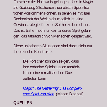
Forsch­ern der Nach­weis gelun­gen, dass in
Mag­ic
the Gath­er­ing
Sit­u­a­tio­nen the­o­retisch Spiel­si­t­u­a­
tio­nen vorkom­men kön­nen, in denen es mit aller
Rechenkraft der Welt nicht möglich ist, eine
Gewinnstrate­gie für einen Spiel­er zu berech­nen.
Das ist bish­er noch für kein anderes Spiel gelun­
gen, das tat­säch­lich von Men­schen gespielt wird.
Diese unlös­baren Sit­u­a­tio­nen sind dabei nicht nur
the­o­retis­che Kon­struk­te:
Die Forsch­er kon­nten zeigen, dass
ihre erdachte Spiel­si­t­u­a­tion tat­säch­
lich in einem real­is­tis­chen Duell
auftreten kann
Mag­ic: The Gath­er­ing: Das kom­plex­
este Spiel von allen
. (Manon Bischoff)
QUELLEN