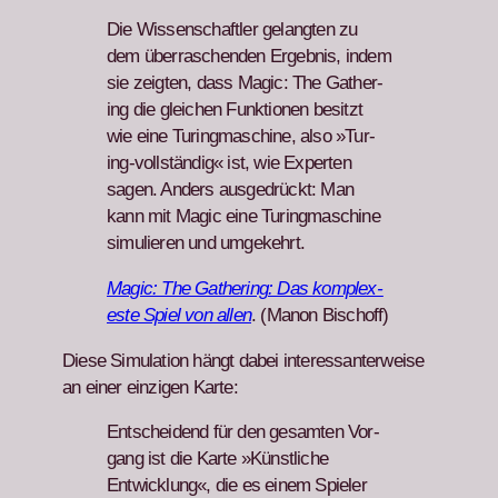
Die Wis­senschaftler gelangten zu
dem über­raschen­den Ergeb­nis, indem
sie zeigten, dass Mag­ic: The Gath­er­
ing die gle­ichen Funk­tio­nen besitzt
wie eine Tur­ing­mas­chine, also »Tur­
ing-voll­ständig« ist, wie Experten
sagen. Anders aus­ge­drückt: Man
kann mit Mag­ic eine Tur­ing­mas­chine
simulieren und umgekehrt.
Mag­ic: The Gath­er­ing: Das kom­plex­
este Spiel von allen
. (Manon Bischoff)
Diese Sim­u­la­tion hängt dabei inter­es­san­ter­weise
an ein­er einzi­gen Karte:
Entschei­dend für den gesamten Vor­
gang ist die Karte »Kün­stliche
Entwick­lung«, die es einem Spiel­er