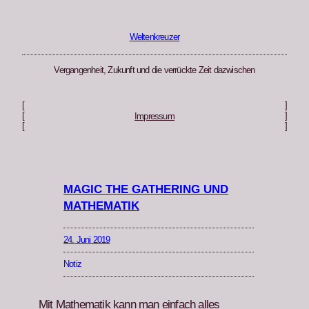
Zum
Inhalt
springen
Weltenkreuzer
Vergangenheit, Zukunft und die verrückte Zeit dazwischen
[
]
[
]
Impressum
[
]
MAGIC THE GATHERING UND
MATHEMATIK
24. Juni 2019
Notiz
Mit Math­e­matik kann man ein­fach alles