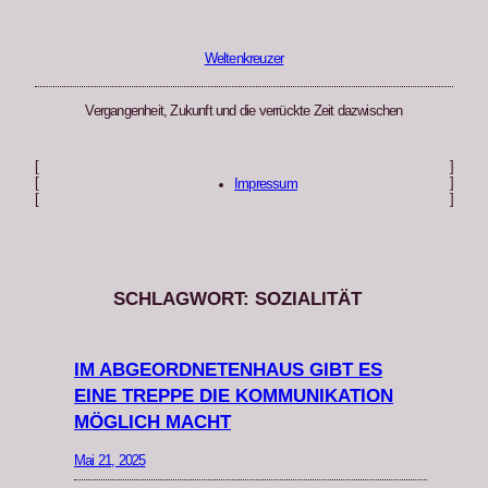
Zum
Inhalt
springen
Weltenkreuzer
Vergangenheit, Zukunft und die verrückte Zeit dazwischen
[
]
[
]
Impressum
[
]
SCHLAGWORT:
SOZIALITÄT
IM ABGEORDNETENHAUS GIBT ES
EINE TREPPE DIE KOMMUNIKATION
MÖGLICH MACHT
Mai 21, 2025