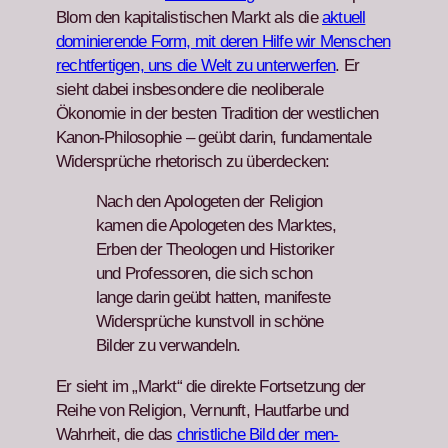
Blom den kap­i­tal­is­tis­chen Markt als die
aktuell
dominierende Form, mit deren Hil­fe wir Men­schen
recht­fer­ti­gen, uns die Welt zu unter­w­er­fen
. Er
sieht dabei ins­beson­dere die neolib­erale
Ökonomie in der besten Tra­di­tion der west­lichen
Kanon-Philoso­phie – geübt darin, fun­da­men­tale
Wider­sprüche rhetorisch zu überdeck­en:
Nach den Apolo­geten der Reli­gion
kamen die Apolo­geten des Mark­tes,
Erben der The­olo­gen und His­torik­er
und Pro­fes­soren, die sich schon
lange darin geübt hat­ten, man­i­feste
Wider­sprüche kun­stvoll in schöne
Bilder zu ver­wan­deln.
Er sieht im „Markt“ die direk­te Fort­set­zung der
Rei­he von Reli­gion, Ver­nun­ft, Haut­farbe und
Wahrheit, die das
christliche Bild der men­