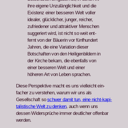
ihre eigene Unzulänglichkeit und die
Exis­tenz ein­er besseren Welt voller
ide­al­er, glück­lich­er, junger, reich­er,
zufrieden­er und attrak­tiv­er Men­schen
sug­geriert wird, ist nicht so weit ent­
fer­nt von der Bäuerin vor fünfhun­dert
Jahren, die eine Vari­a­tion dieser
Botschaften von den Heili­gen­bildern in
der Kirche bekam, die eben­falls von
ein­er besseren Welt und ein­er
höheren Art von Leben sprachen.
Diese Per­spek­tive macht es uns vielle­icht ein­
fach­er zu ver­ste­hen, warum wir uns als
Gesellschaft so
schw­er damit tun, eine nicht-kap­i­
tal­is­tis­che Welt zu denken
, auch wenn uns
dessen Wider­sprüche immer deut­lich­er offen­bar
wer­den.