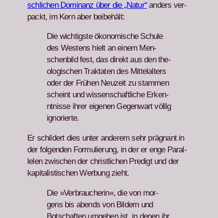
schlichen Dom­i­nanz über die „Natur“
anders ver­
packt, im Kern aber beibehält:
Die wichtig­ste ökonomis­che Schule
des West­ens hielt an einem Men­
schen­bild fest, das direkt aus den the­
ol­o­gis­chen Trak­tat­en des Mit­te­lal­ters
oder der Frühen Neuzeit zu stam­men
scheint und wis­senschaftliche Erken­
nt­nisse ihrer eige­nen Gegen­wart völ­lig
ignori­erte.
Er schildert dies unter anderem sehr präg­nant in
der fol­gen­den For­mulierung, in der er enge Par­al­
le­len zwis­chen der christlichen Predigt und der
kap­i­tal­is­tis­chen Wer­bung zieht.
Die »Ver­braucherin«, die von mor­
gens bis abends von Bildern und
Botschaften umgeben ist, in denen ihr