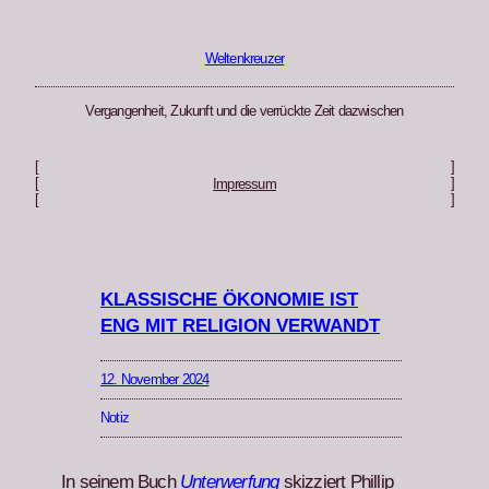
Zum
Inhalt
springen
Weltenkreuzer
Vergangenheit, Zukunft und die verrückte Zeit dazwischen
[
]
[
]
Impressum
[
]
KLASSISCHE ÖKONOMIE IST
ENG MIT RELIGION VERWANDT
12. November 2024
Notiz
In seinem Buch
Unter­w­er­fung
skizziert Phillip