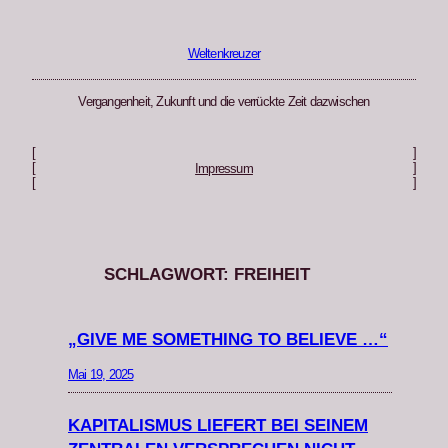
Zum
Inhalt
springen
Weltenkreuzer
Vergangenheit, Zukunft und die verrückte Zeit dazwischen
[
]
[
]
Impressum
[
]
SCHLAGWORT:
FREIHEIT
„GIVE ME SOMETHING TO BELIEVE …“
Mai 19, 2025
KAPITALISMUS LIEFERT BEI SEINEM