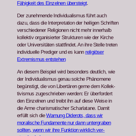
Fähigkeit des Einzel­nen über­steigt
.
Der zunehmende Indi­vid­u­al­is­mus führt auch
dazu, dass die Inter­pre­ta­tion der heili­gen Schriften
ver­schieden­er Reli­gio­nen nicht mehr inner­halb
kollek­tiv organ­isiert­er Struk­turen wie der Kirche
oder Uni­ver­sitäten stat­tfind­et. An ihre Stelle treten
indi­vidu­elle Predi­ger und es kann
religiös­er
Extrem­is­mus entste­hen
An diesem Beispiel wird beson­ders deut­lich, wie
der Indi­vid­u­al­is­mus genau solche Phänomene
begün­stigt, die von Lib­ertären gerne dem Kollek­
tivis­mus zugeschrieben wer­den: Er über­fordert
den Einzel­nen und treibt ihn auf diese Weise in
die Arme charis­ma­tis­ch­er Schar­la­tane. Damit
erfüllt sich die
War­nung Diderots, dass wir
moralis­che Fun­da­mente nur dann unter­graben
soll­ten, wenn wir ihre Funk­tion wirk­lich ver­