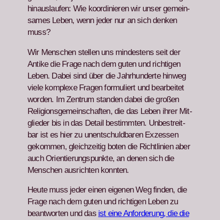
hin­aus­laufen: Wie koor­dinieren wir unser gemein­
sames Leben, wenn jed­er nur an sich denken
muss?
Wir Men­schen stellen uns min­destens seit der
Antike die Frage nach dem guten und richti­gen
Leben. Dabei sind über die Jahrhun­derte hin­weg
viele kom­plexe Fra­gen for­muliert und bear­beit­et
wor­den. Im Zen­trum standen dabei die großen
Reli­gion­s­ge­mein­schaften, die das Leben ihrer Mit­
glieder bis in das Detail bes­timmten. Unbe­stre­it­
bar ist es hier zu unentschuld­baren Exzessen
gekom­men, gle­ichzeit­ig boten die Richtlin­ien aber
auch Ori­en­tierungspunk­te, an denen sich die
Men­schen aus­richt­en kon­nten.
Heute muss jed­er einen eige­nen Weg find­en, die
Frage nach dem guten und richti­gen Leben zu
beant­worten und das
ist eine Anforderung, die die