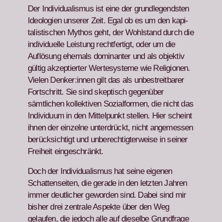
Der Indi­vid­u­al­is­mus ist eine der grundle­gend­sten
Ide­olo­gien unser­er Zeit. Egal ob es um den kap­i­
tal­is­tis­chen Mythos geht, der Wohl­stand durch die
indi­vidu­elle Leis­tung recht­fer­tigt, oder um die
Auflö­sung ehe­mals dom­i­nan­ter und als objek­tiv
gültig akzep­tiert­er Wertesys­teme wie Reli­gio­nen.
Vie­len Denker:innen gilt das als unbe­stre­it­bar­er
Fortschritt.
Sie sind skep­tisch gegenüber
sämtlichen kollek­tiv­en Sozial­for­men, die nicht das
Indi­vidu­um in den Mit­telpunkt stellen. Hier scheint
ihnen der einzelne unter­drückt, nicht angemessen
berück­sichtigt und unberechtigter­weise in sein­er
Frei­heit eingeschränkt.
Doch der Indi­vid­u­al­is­mus hat seine eige­nen
Schat­ten­seit­en, die ger­ade in den let­zten Jahren
immer deut­lich­er gewor­den sind. Dabei sind mir
bish­er drei zen­trale Aspek­te über den Weg
gelaufen, die jedoch alle auf dieselbe Grund­frage