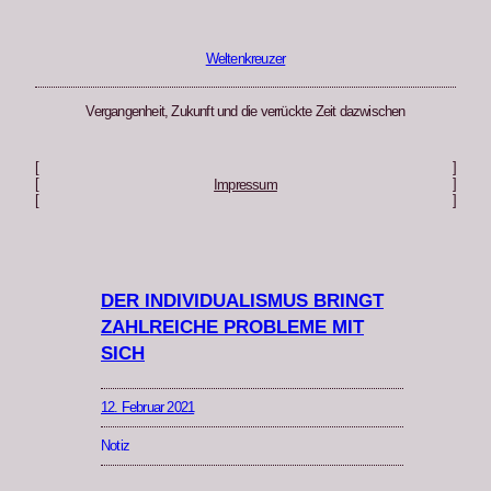
Zum
Inhalt
springen
Weltenkreuzer
Vergangenheit, Zukunft und die verrückte Zeit dazwischen
[
]
[
]
Impressum
[
]
DER INDIVIDUALISMUS BRINGT
ZAHLREICHE PROBLEME MIT
SICH
12. Februar 2021
Notiz