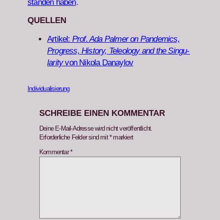
standen haben
.
QUELLEN
Artikel:
Prof. Ada Palmer on Pan­demics,
Progress, His­to­ry, Tele­ol­o­gy and the Sin­gu­
lar­i­ty
von Niko­la Danaylov
Individualisierung
SCHREIBE EINEN KOMMENTAR
Deine E-Mail-Adresse wird nicht veröffentlicht.
Erforderliche Felder sind mit
*
markiert
Kommentar
*