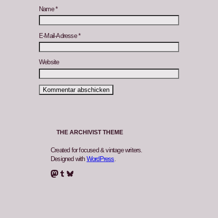
Name
*
E-Mail-Adresse
*
Website
THE ARCHIVIST THEME
Created for focused & vintage writers.
Designed with
WordPress
.
Mastodon
Tumblr
Bluesky