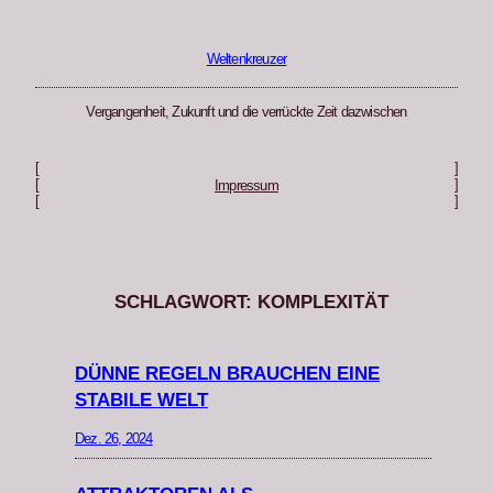
Zum
Inhalt
springen
Weltenkreuzer
Vergangenheit, Zukunft und die verrückte Zeit dazwischen
[
]
[
]
Impressum
[
]
SCHLAGWORT:
KOMPLEXITÄT
DÜNNE REGELN BRAUCHEN EINE
STABILE WELT
Dez. 26, 2024