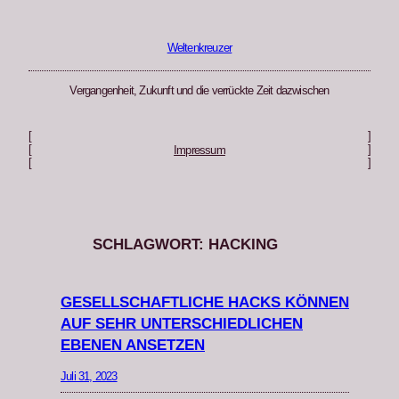
Zum
Inhalt
springen
Weltenkreuzer
Vergangenheit, Zukunft und die verrückte Zeit dazwischen
[
]
[
]
Impressum
[
]
SCHLAGWORT:
HACKING
GESELLSCHAFTLICHE HACKS KÖNNEN
AUF SEHR UNTERSCHIEDLICHEN
EBENEN ANSETZEN
Juli 31, 2023