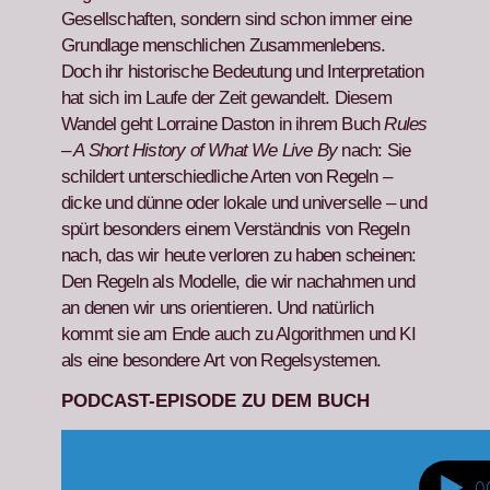
Gesellschaften, son­dern sind schon immer eine
Grund­lage men­schlichen Zusam­men­lebens.
Doch ihr his­torische Bedeu­tung und Inter­pre­ta­tion
hat sich im Laufe der Zeit gewan­delt.
Diesem
Wan­del geht Lor­raine Das­ton in ihrem Buch
Rules
– A Short His­to­ry of What We Live By
nach: Sie
schildert unter­schiedliche Arten von Regeln –
dicke und dünne oder lokale und uni­verselle – und
spürt beson­ders einem Ver­ständ­nis von Regeln
nach, das wir heute ver­loren zu haben scheinen:
Den Regeln als Mod­elle, die wir nachah­men und
an denen wir uns ori­en­tieren. Und natür­lich
kommt sie am Ende auch zu Algo­rith­men und KI
als eine beson­dere Art von Regel­sys­te­men.
PODCAST-EPISODE ZU DEM BUCH