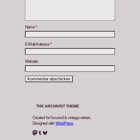
Name
*
E-Mail-Adresse
*
Website
THE ARCHIVIST THEME
Created for focused & vintage writers.
Designed with
WordPress
.
Mastodon
Tumblr
Bluesky