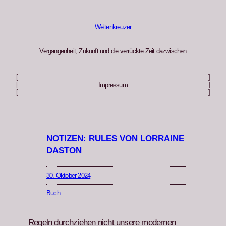
Zum
Inhalt
springen
Weltenkreuzer
Vergangenheit, Zukunft und die verrückte Zeit dazwischen
[
]
[
]
Impressum
[
]
NOTIZEN: RULES VON LORRAINE
DASTON
30. Oktober 2024
Buch
Regeln durchziehen nicht unsere mod­er­nen