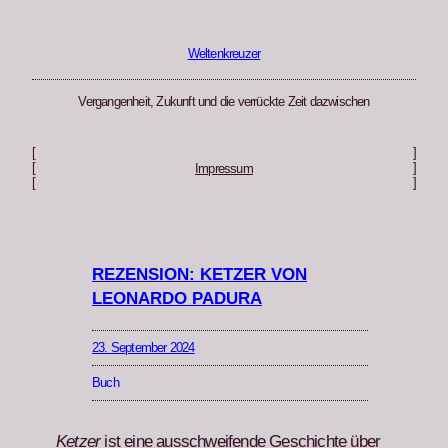
Zum
Inhalt
springen
Weltenkreuzer
Vergangenheit, Zukunft und die verrückte Zeit dazwischen
[
]
[
]
Impressum
[
]
REZENSION: KETZER VON
LEONARDO PADURA
23. September 2024
Buch
Ket­zer
ist eine auss­chweifende Geschichte über