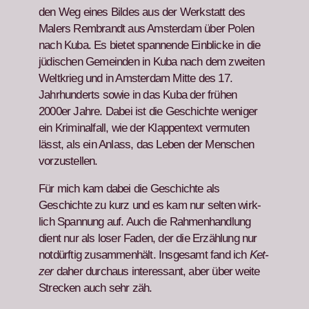
den Weg eines Bildes aus der Werk­statt des
Malers Rem­brandt aus Ams­ter­dam über Polen
nach Kuba. Es bietet span­nende Ein­blicke in die
jüdis­chen Gemein­den in Kuba nach dem zweit­en
Weltkrieg und in Ams­ter­dam Mitte des 17.
Jahrhun­derts sowie in das Kuba der frühen
2000er Jahre.
Dabei ist die Geschichte weniger
ein Krim­i­nal­fall, wie der Klap­pen­text ver­muten
lässt, als ein Anlass, das Leben der Men­schen
vorzustellen.
Für mich kam dabei die Geschichte als
Geschichte zu kurz und es kam nur sel­ten wirk­
lich Span­nung auf. Auch die Rah­men­hand­lung
dient nur als los­er Faden, der die Erzäh­lung nur
not­dürftig zusam­men­hält. Ins­ge­samt fand ich
Ket­
zer
daher dur­chaus inter­es­sant, aber über weite
Streck­en auch sehr zäh.