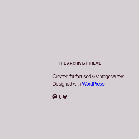
THE ARCHIVIST THEME
Created for focused & vintage writers.
Designed with
WordPress
.
Mastodon
Tumblr
Bluesky