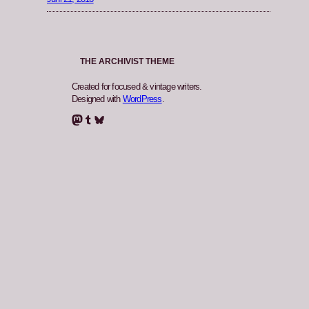
THE ARCHIVIST THEME
Created for focused & vintage writers.
Designed with
WordPress
.
Mastodon
Tumblr
Bluesky