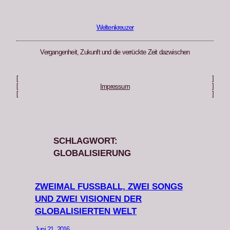
Zum
Inhalt
springen
Weltenkreuzer
Vergangenheit, Zukunft und die verrückte Zeit dazwischen
[
]
[
]
Impressum
[
]
SCHLAGWORT:
GLOBALISIERUNG
ZWEIMAL FUSSBALL, ZWEI SONGS U
ND ZWEI VISIONEN DER G
LOBALISIERTEN WELT
Juni 21, 2016