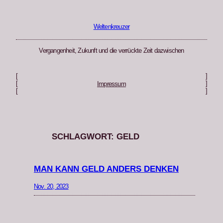
Zum
Inhalt
springen
Weltenkreuzer
Vergangenheit, Zukunft und die verrückte Zeit dazwischen
[
]
[
]
Impressum
[
]
SCHLAGWORT:
GELD
MAN KANN GELD ANDERS DENKEN
Nov. 20, 2023