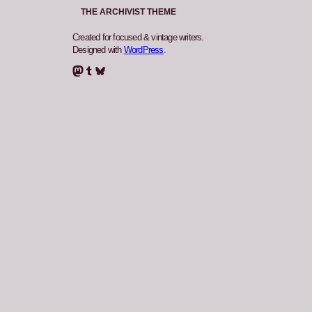
THE ARCHIVIST THEME
Created for focused & vintage writers.
Designed with
WordPress
.
Mastodon
Tumblr
Bluesky