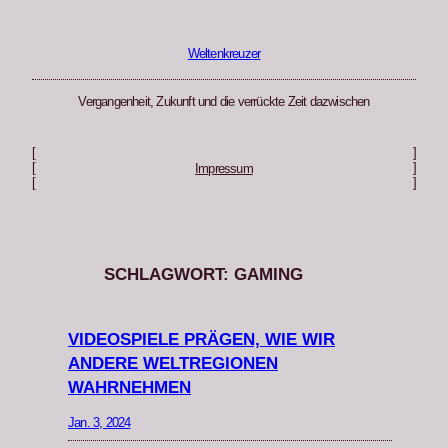
Zum
Inhalt
springen
Weltenkreuzer
Vergangenheit, Zukunft und die verrückte Zeit dazwischen
[
]
[
]
Impressum
[
]
SCHLAGWORT:
GAMING
VIDEOSPIELE PRÄGEN, WIE WIR
ANDERE WELTREGIONEN
WAHRNEHMEN
Jan. 3, 2024