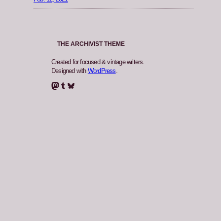
THE ARCHIVIST THEME
Created for focused & vintage writers.
Designed with
WordPress
.
Mastodon
Tumblr
Bluesky