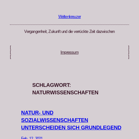
Zum
Inhalt
springen
Weltenkreuzer
Vergangenheit, Zukunft und die verrückte Zeit dazwischen
[
]
[
]
Impressum
[
]
SCHLAGWORT:
NATURWISSENSCHAFTEN
NATUR- UND
SOZIALWISSENSCHAFTEN
UNTERSCHEIDEN SICH GRUNDLEGEND
Feb. 12, 2021