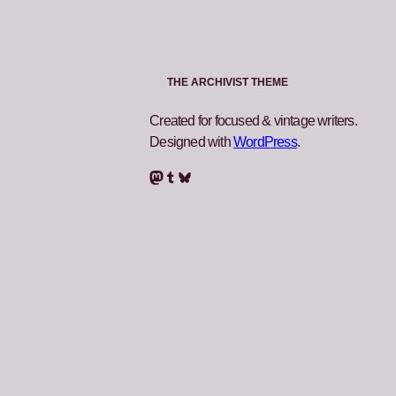
THE ARCHIVIST THEME
Created for focused & vintage writers.
Designed with
WordPress
.
Mastodon
Tumblr
Bluesky