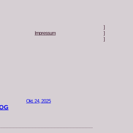
]
Impressum
]
]
Okt. 24, 2025
LOG