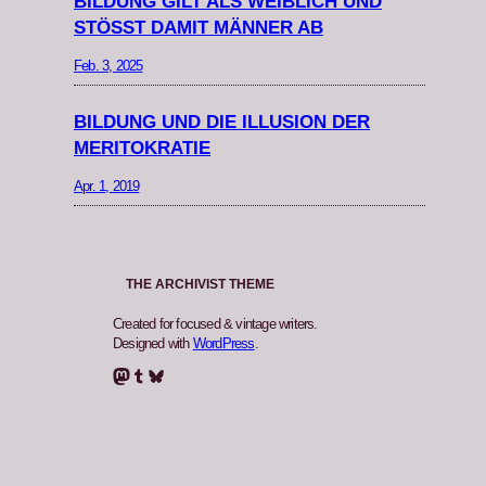
BILDUNG GILT ALS WEIBLICH UND
STÖSST DAMIT MÄNNER AB
Feb. 3, 2025
BILDUNG UND DIE ILLUSION DER
MERITOKRATIE
Apr. 1, 2019
THE ARCHIVIST THEME
Created for focused & vintage writers.
Designed with
WordPress
.
Mastodon
Tumblr
Bluesky