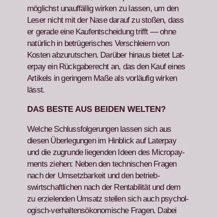
möglichst unauf­fäl­lig wirken zu lassen, um den
Leser nicht mit der Nase darauf zu stoßen, dass
er ger­ade eine Kaufentschei­dung trifft — ohne
natür­lich in betrügerisches Ver­schleiern von
Kosten abzu­rutschen. Darüber hin­aus bietet Lat­
er­pay ein Rück­gaberecht an, das den Kauf eines
Artikels in geringem Maße als vor­läu­fig wirken
lässt.
DAS BESTE AUS BEIDEN WELTEN?
Welche Schlussfol­gerun­gen lassen sich aus
diesen Über­legun­gen im Hin­blick auf Lat­er­pay
und die zugrunde liegen­den Ideen des Micro­pay­
ments ziehen: Neben den tech­nis­chen Fra­gen
nach der Umset­zbarkeit und den betrieb­
swirtschaftlichen nach der Rentabil­ität und dem
zu erzie­len­den Umsatz stellen sich auch psy­chol­
o­gisch-ver­hal­tensökonomis­che Fra­gen. Dabei