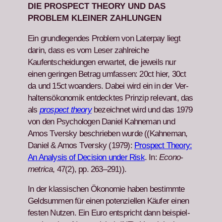
DIE PROSPECT THEORY UND DAS
PROBLEM KLEINER ZAHLUNGEN
Ein grundle­gen­des Prob­lem von Lat­er­pay liegt
darin, dass es vom Leser zahlre­iche
Kaufentschei­dun­gen erwartet, die jew­eils nur
einen gerin­gen Betrag umfassen: 20ct hier, 30ct
da und 15ct woan­ders. Dabei wird ein in der Ver­
hal­tensökonomik ent­deck­tes Prinzip rel­e­vant, das
als
prospect the­o­ry
beze­ich­net wird und das 1979
von den Psy­cholo­gen Daniel Kah­ne­man und
Amos Tver­sky beschrieben wurde ((Kah­ne­man,
Daniel & Amos Tver­sky (1979):
Prospect The­o­ry:
An Analy­sis of Deci­sion under Risk
. In:
Econo­
met­ri­ca
, 47(2), pp. 263–291)).
In der klas­sis­chen Ökonomie haben bes­timmte
Geld­sum­men für einen poten­ziellen Käufer einen
fes­ten Nutzen. Ein Euro entspricht dann beispiel­