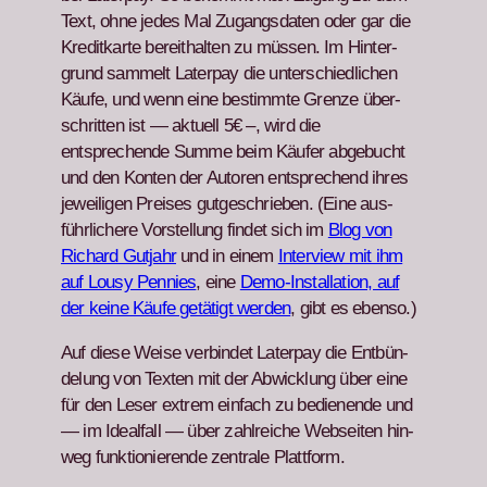
Text, ohne jedes Mal Zugangs­dat­en oder gar die
Kred­itkarte bere­i­thal­ten zu müssen. Im Hin­ter­
grund sam­melt Lat­er­pay die unter­schiedlichen
Käufe, und wenn eine bes­timmte Gren­ze über­
schrit­ten ist — aktuell 5€ –, wird die
entsprechende Summe beim Käufer abge­bucht
und den Kon­ten der Autoren entsprechend ihres
jew­eili­gen Preis­es gut­geschrieben. (Eine aus­
führlichere Vorstel­lung find­et sich im
Blog von
Richard Gut­jahr
und in einem
Inter­view mit ihm
auf Lousy Pen­nies
, eine
Demo-Instal­la­tion, auf
der keine Käufe getätigt wer­den
, gibt es eben­so.)
Auf diese Weise verbindet Lat­er­pay die Ent­bün­
delung von Tex­ten mit der Abwick­lung über eine
für den Leser extrem ein­fach zu bedi­enende und
— im Ide­al­fall — über zahlre­iche Web­seit­en hin­
weg funk­tion­ierende zen­trale Plat­tform.