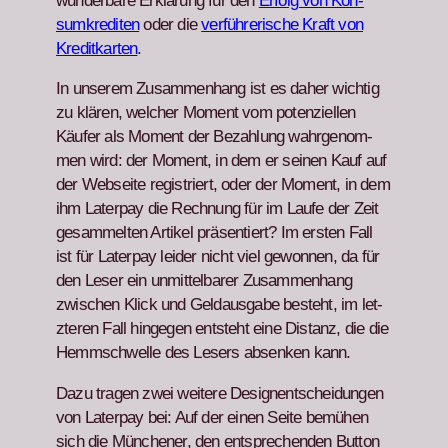
wun­der­bare Erk­lärung für den
Erfolg von Kon­
sumkred­iten
oder die
ver­führerische Kraft von
Kred­itkarten
.
In unserem Zusam­men­hang ist es daher wichtig
zu klären, welch­er Moment vom poten­ziellen
Käufer als Moment der Bezahlung wahrgenom­
men wird: der Moment, in dem er seinen Kauf auf
der Web­seite reg­istri­ert, oder der Moment, in dem
ihm Lat­er­pay die Rech­nung für im Laufe der Zeit
gesam­melten Artikel präsen­tiert? Im ersten Fall
ist für Lat­er­pay lei­der nicht viel gewon­nen, da für
den Leser ein unmit­tel­bar­er Zusam­men­hang
zwis­chen Klick und Gel­daus­gabe beste­ht, im let­
zteren Fall hinge­gen entste­ht eine Dis­tanz, die die
Hemm­schwelle des Lesers absenken kann.
Dazu tra­gen zwei weit­ere Desig­nentschei­dun­gen
von Lat­er­pay bei: Auf der einen Seite bemühen
sich die Münch­en­er, den entsprechen­den But­ton