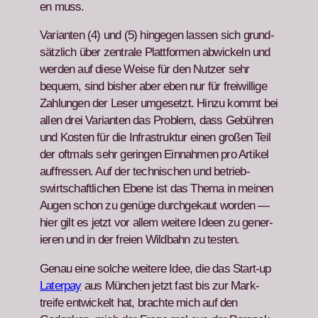
en muss.
Vari­anten (4) und (5) hinge­gen lassen sich grund­
sät­zlich über zen­trale Plat­tfor­men abwick­eln und
wer­den auf diese Weise für den Nutzer sehr
bequem, sind bish­er aber eben nur für frei­willige
Zahlun­gen der Leser umge­set­zt. Hinzu kommt bei
allen drei Vari­anten das Prob­lem, dass Gebühren
und Kosten für die Infra­struk­tur einen großen Teil
der oft­mals sehr gerin­gen Ein­nah­men pro Artikel
auf­fressen. Auf der tech­nis­chen und betrieb­
swirtschaftlichen Ebene ist das The­ma in meinen
Augen schon zu genüge durchgekaut wor­den —
hier gilt es jet­zt vor allem weit­ere Ideen zu gener­
ieren und in der freien Wild­bahn zu testen.
Genau eine solche weit­ere Idee, die das Start-up
Lat­er­pay
aus München jet­zt fast bis zur Mark­
treife entwick­elt hat, brachte mich auf den