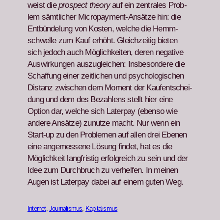
weist die
prospect the­o­ry
auf ein zen­trales Prob­
lem sämtlich­er Micro­pay­ment-Ansätze hin: die
Ent­bün­delung von Kosten, welche die Hemm­
schwelle zum Kauf erhöht. Gle­ichzeit­ig bieten
sich jedoch auch Möglichkeit­en, deren neg­a­tive
Auswirkun­gen auszu­gle­ichen: Ins­beson­dere die
Schaf­fung ein­er zeitlichen und psy­chol­o­gis­chen
Dis­tanz zwis­chen dem Moment der Kaufentschei­
dung und dem des Bezahlens stellt hier eine
Option dar, welche sich Lat­er­pay (eben­so wie
andere Ansätze) zunutze macht. Nur wenn ein
Start-up zu den Prob­le­men auf allen drei Ebe­nen
eine angemessene Lösung find­et, hat es die
Möglichkeit langfristig erfol­gre­ich zu sein und der
Idee zum Durch­bruch zu ver­helfen. In meinen
Augen ist Lat­er­pay dabei auf einem guten Weg.
Internet
, 
Journalismus
, 
Kapitalismus