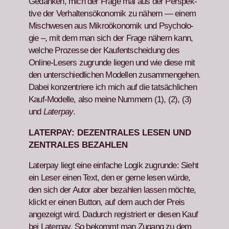
Gedanken, mich der Frage mal aus der Per­spek­
tive der Ver­hal­tensökonomik zu näh­ern — einem
Mis­chwe­sen aus Mikroökonomik und Psy­cholo­
gie –, mit dem man sich der Frage näh­ern kann,
welche Prozesse der Kaufentschei­dung des
Online-Lesers zugrunde liegen und wie diese mit
den unter­schiedlichen Mod­ellen zusam­menge­hen.
Dabei konzen­triere ich mich auf die tat­säch­lichen
Kauf-Mod­elle, also meine Num­mern (1), (2), (3)
und
Lat­er­pay
.
LATERPAY: DEZENTRALES LESEN UND
ZENTRALES BEZAHLEN
Lat­er­pay liegt eine ein­fache Logik zugrunde: Sieht
ein Leser einen Text, den er gerne lesen würde,
den sich der Autor aber bezahlen lassen möchte,
klickt er einen But­ton, auf dem auch der Preis
angezeigt wird. Dadurch reg­istri­ert er diesen Kauf
bei Lat­er­pay. So bekommt man Zugang zu dem