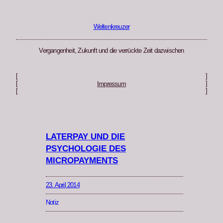
Zum
Inhalt
springen
Weltenkreuzer
Vergangenheit, Zukunft und die verrückte Zeit dazwischen
[
]
[
]
Impressum
[
]
LATERPAY UND DIE
PSYCHOLOGIE DES
MICROPAYMENTS
23. April 2014
Notiz