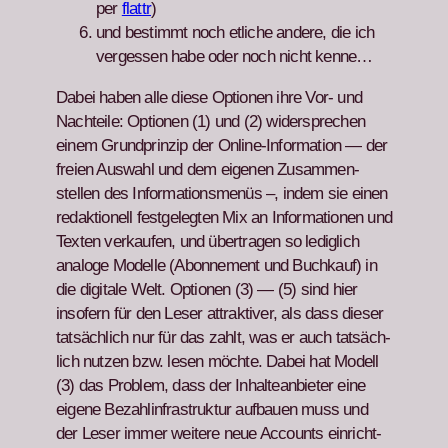
per
flat­tr
)
und bes­timmt noch etliche andere, die ich
vergessen habe oder noch nicht kenne…
Dabei haben alle diese Optio­nen ihre Vor- und
Nachteile: Optio­nen (1) und (2) wider­sprechen
einem Grund­prinzip der Online-Infor­ma­tion — der
freien Auswahl und dem eige­nen Zusam­men­
stellen des Infor­ma­tion­s­menüs –, indem sie einen
redak­tionell fest­gelegten Mix an Infor­ma­tio­nen und
Tex­ten verkaufen, und über­tra­gen so lediglich
analoge Mod­elle (Abon­nement und Buchkauf) in
die dig­i­tale Welt. Optio­nen (3) — (5) sind hier
insofern für den Leser attrak­tiv­er, als dass dieser
tat­säch­lich nur für das zahlt, was er auch tat­säch­
lich nutzen bzw. lesen möchte. Dabei hat Mod­ell
(3) das Prob­lem, dass der Inhal­tean­bi­eter eine
eigene Bezahlin­fra­struk­tur auf­bauen muss und
der Leser immer weit­ere neue Accounts ein­richt­