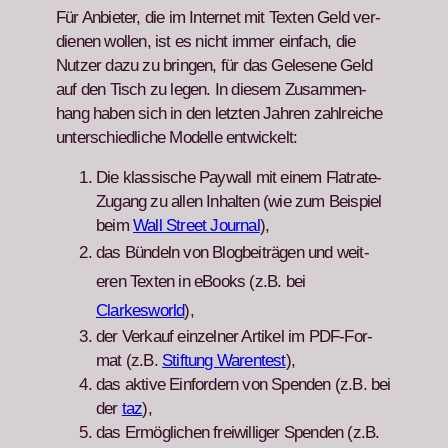
Für Anbi­eter, die im Inter­net mit Tex­ten Geld ver­
di­enen wollen, ist es nicht immer ein­fach, die
Nutzer dazu zu brin­gen, für das Gele­sene Geld
auf den Tisch zu leg­en. In diesem Zusam­men­
hang haben sich in den let­zten Jahren zahlre­iche
unter­schiedliche Mod­elle entwick­elt:
Die klas­sis­che Pay­wall mit einem Fla­trate-
Zugang zu allen Inhal­ten (wie zum Beispiel
beim
Wall Street Jour­nal
),
das Bün­deln von Blog­beiträ­gen und weit­
eren Tex­ten in eBooks (z.B. bei
Clarkesworld
),
der Verkauf einzel­ner Artikel im PDF-For­
mat (z.B.
Stiftung War­entest
),
das aktive Ein­fordern von Spenden (z.B. bei
der
taz
),
das Ermöglichen frei­williger Spenden (z.B.