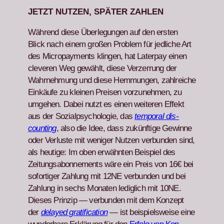
JETZT NUTZEN, SPÄTER ZAHLEN
Während diese Über­legun­gen auf den ersten
Blick nach einem großen Prob­lem für jedliche Art
des Micro­pay­ments klin­gen, hat Lat­er­pay einen
clev­eren Weg gewählt, diese Verz­er­rung der
Wahrnehmung und diese Hem­mungen, zahlre­iche
Einkäufe zu kleinen Preisen vorzunehmen, zu
umge­hen. Dabei nutzt es einen weit­eren Effekt
aus der Sozialpsy­cholo­gie, das
tem­po­ral dis­
count­ing
, also die Idee, dass zukün­ftige Gewinne
oder Ver­luste mit weniger Nutzen ver­bun­den sind,
als heutige: Im oben erwäh­n­ten Beispiel des
Zeitungsabon­nements wäre ein Preis von 16€ bei
sofor­tiger Zahlung mit 12NE ver­bun­den und bei
Zahlung in sechs Monat­en lediglich mit 10NE.
Dieses Prinzip — ver­bun­den mit dem Konzept
der
delayed grat­i­fi­ca­tion
— ist beispiel­sweise eine