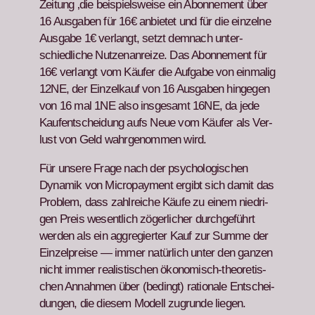
Zeitung ‚die beispiel­sweise ein Abon­nement über
16 Aus­gaben für 16€ anbi­etet und für die einzelne
Aus­gabe 1€ ver­langt, set­zt dem­nach unter­
schiedliche Nutzenan­reize. Das Abon­nement für
16€ ver­langt vom Käufer die Auf­gabe von ein­ma­lig
12NE, der Einzelka­uf von 16 Aus­gaben hinge­gen
von 16 mal 1NE also ins­ge­samt 16NE, da jede
Kaufentschei­dung aufs Neue vom Käufer als Ver­
lust von Geld wahrgenom­men wird.
Für unsere Frage nach der psy­chol­o­gis­chen
Dynamik von Micro­pay­ment ergibt sich damit das
Prob­lem, dass zahlre­iche Käufe zu einem niedri­
gen Preis wesentlich zöger­lich­er durchge­führt
wer­den als ein aggregiert­er Kauf zur Summe der
Einzel­preise — immer natür­lich unter den ganzen
nicht immer real­is­tis­chen ökonomisch-the­o­retis­
chen Annah­men über (bed­ingt) ratio­nale Entschei­
dun­gen, die diesem Mod­ell zugrunde liegen.