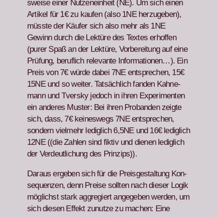
sweise ein­er Nutzenein­heit (NE). Um sich einen
Artikel für 1€ zu kaufen (also 1NE herzugeben),
müsste der Käufer sich also mehr als 1NE
Gewinn durch die Lek­türe des Textes erhof­fen
(pur­er Spaß an der Lek­türe, Vor­bere­itung auf eine
Prü­fung, beru­flich rel­e­vante Infor­ma­tio­nen…). Ein
Preis von 7€ würde dabei 7NE entsprechen, 15€
15NE und so weit­er. Tat­säch­lich fan­den Kah­ne­
mann und Tver­sky jedoch in ihren Exper­i­menten
ein anderes Muster: Bei ihren Proban­den zeigte
sich, dass, 7€ keineswegs 7NE entsprechen,
son­dern vielmehr lediglich 6,5NE und 16€ lediglich
12NE ((die Zahlen sind fik­tiv und dienen lediglich
der Verdeut­lichung des Prinzips)).
Daraus ergeben sich für die Preis­gestal­tung Kon­
se­quen­zen, denn Preise soll­ten nach dieser Logik
möglichst stark aggregiert angegeben wer­den, um
sich diesen Effekt zunutze zu machen: Eine