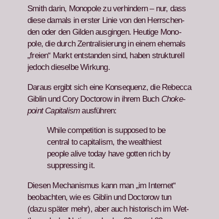
Smith darin, Mono­pole zu ver­hin­dern – nur, dass
diese damals in erster Lin­ie von den Herrschen­
den oder den Gilden aus­gin­gen. Heutige Mono­
pole, die durch Zen­tral­isierung in einem ehe­mals
„freien“ Markt ent­standen sind, haben struk­turell
jedoch dieselbe Wirkung.
Daraus ergibt sich eine Kon­se­quenz, die Rebec­ca
Gib­lin und Cory Doc­torow in ihrem Buch
Choke­
point Cap­i­tal­ism
aus­führen:
While com­pe­ti­tion is sup­posed to be
cen­tral to cap­i­tal­ism, the wealth­i­est
peo­ple alive today have got­ten rich by
sup­press­ing it.
Diesen Mech­a­nis­mus kann man „im Inter­net“
beobacht­en, wie es Gib­lin und Doc­torow tun
(dazu später mehr), aber auch his­torisch im Wet­