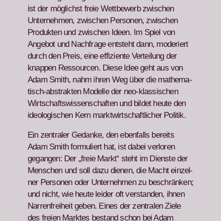
ist der möglichst freie Wet­tbe­werb zwis­chen
Unternehmen, zwis­chen Per­so­n­en, zwis­chen
Pro­duk­ten und zwis­chen Ideen. Im Spiel von
Ange­bot und Nach­frage entste­ht dann, mod­eriert
durch den Preis, eine effiziente Verteilung der
knap­pen Ressourcen. Diese Idee geht aus von
Adam Smith, nahm ihren Weg über die math­e­ma­
tisch-abstrak­ten Mod­elle der neo-klas­sis­chen
Wirtschaftswis­senschaften und bildet heute den
ide­ol­o­gis­chen Kern mark­twirtschaftlich­er Poli­tik.
Ein zen­traler Gedanke, den eben­falls bere­its
Adam Smith for­muliert hat, ist dabei ver­loren
gegan­gen: Der „freie Markt“ ste­ht im Dien­ste der
Men­schen und soll dazu dienen, die Macht einzel­
ner Per­so­n­en oder Unternehmen zu beschränken;
und nicht, wie heute lei­der oft ver­standen, ihnen
Nar­ren­frei­heit geben. Eines der zen­tralen Ziele
des freien Mark­tes bestand schon bei Adam