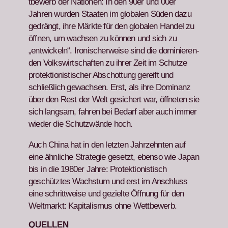
tbe­werb der Natio­nen: In den 90er und 00er
Jahren wur­den Staat­en im glob­alen Süden dazu
gedrängt, ihre Märk­te für den glob­alen Han­del zu
öff­nen, um wach­sen zu kön­nen und sich zu
„entwick­eln“. Iro­nis­cher­weise sind die dominieren­
den Volk­swirtschaften zu ihrer Zeit im Schutze
pro­tek­tion­is­tis­ch­er Abschot­tung gereift und
schließlich gewach­sen. Erst, als ihre Dom­i­nanz
über den Rest der Welt gesichert war, öffneten sie
sich langsam, fahren bei Bedarf aber auch immer
wieder die Schutzwände hoch.
Auch Chi­na hat in den let­zten Jahrzehn­ten auf
eine ähn­liche Strate­gie geset­zt, eben­so wie Japan
bis in die 1980er Jahre: Pro­tek­tion­is­tisch
geschütztes Wach­s­tum und erst im Anschluss
eine schrit­tweise und gezielte Öff­nung für den
Welt­markt: Kap­i­tal­is­mus ohne Wet­tbe­werb.
QUELLEN