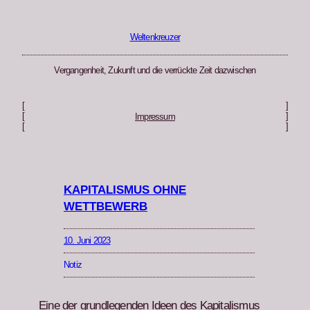
Zum
Inhalt
springen
Weltenkreuzer
Vergangenheit, Zukunft und die verrückte Zeit dazwischen
[
]
[
]
Impressum
[
]
KAPITALISMUS OHNE
WETTBEWERB
10. Juni 2023
Notiz
Eine der grundle­gen­den Ideen des Kap­i­tal­is­mus