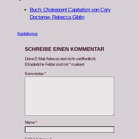
Buch:
Choke­point Cap­i­tal­ism
von Cory
Doc­torow, Rebec­ca Gib­lin
Kapitalismus
SCHREIBE EINEN KOMMENTAR
Deine E-Mail-Adresse wird nicht veröffentlicht.
Erforderliche Felder sind mit
*
markiert
Kommentar
*
Name
*