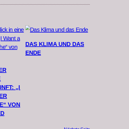
DAS KLIMA UND DAS
ENDE
ER
E
NFT: „I
ER
E“ VON
YD