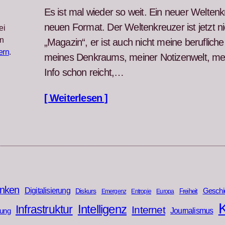
Es ist mal wieder so weit. Ein neuer Wel­ten
neuen For­mat. Der Wel­tenkreuzer ist jet­zt n
ei
n
„Mag­a­zin“, er ist auch nicht meine beru­flich
ern
.
meines Denkraums, mein­er Noti­zen­welt, mei
Info schon reicht,…
[ Weiterlesen ]
nken
Digitalisierung
Geschi
Diskurs
Freiheit
Emergenz
Entropie
Europa
K
Infrastruktur
Intelligenz
Internet
rung
Journalismus