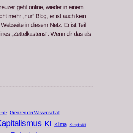
kreuzer geht online, wieder in einem
icht mehr „nur“ Blog, er ist auch kein
e Web­seite in diesem Netz. Er ist Teil
nes „Zettelka­s­tens“. Wenn dir das als
Grenzen der Wissenschaft
chte
apitalismus
KI
Klima
Komplexität