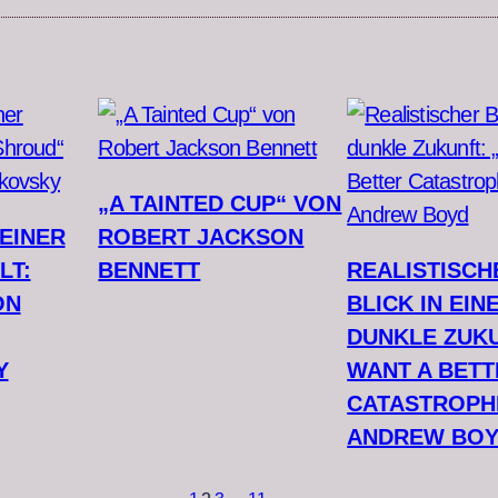
„A TAINTED CUP“ VON
EINER
ROBERT JACKSON
LT:
BENNETT
REALISTISCH
ON
BLICK IN EIN
DUNKLE ZUKU
Y
WANT A BETT
CATASTROPH
ANDREW BO