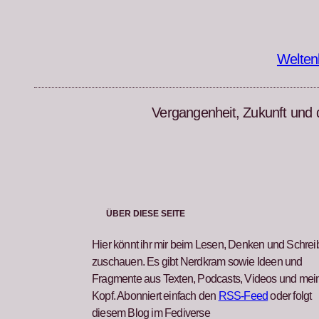
Zum
Inhalt
springen
Welten
Vergangenheit, Zukunft und 
ÜBER DIESE SEITE
Hier könnt ihr mir beim Lesen, Denken und Schre
zuschauen. Es gibt Nerdkram sowie Ideen und
Fragmente aus Texten, Podcasts, Videos und me
Kopf. Abonniert einfach den
RSS-Feed
oder folgt
diesem Blog im Fediverse