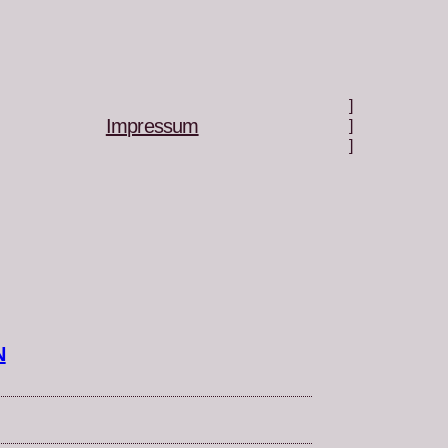
]
Impressum
]
]
N