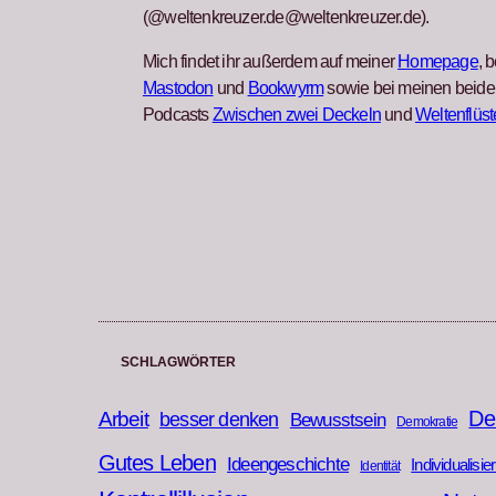
(@weltenkreuzer.de@weltenkreuzer.de).
Mich findet ihr außerdem auf meiner
Homepage
, b
Mastodon
und
Bookwyrm
sowie bei meinen beide
Podcasts
Zwischen zwei Deckeln
und
Weltenflüst
SCHLAGWÖRTER
De
Arbeit
besser denken
Bewusstsein
Demokratie
Gutes Leben
Ideengeschichte
Individualisie
Identität