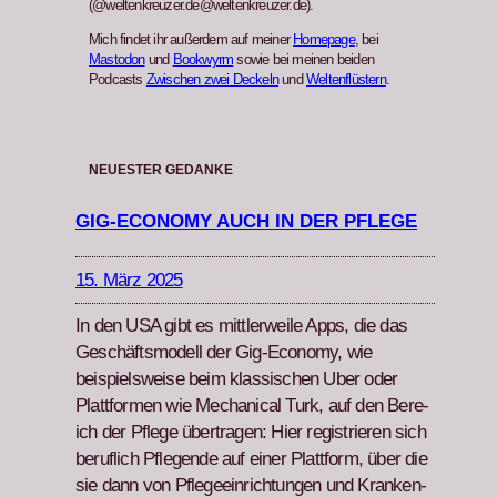
(@weltenkreuzer.de@weltenkreuzer.de).
Mich findet ihr außerdem auf meiner
Homepage
, bei
Mastodon
und
Bookwyrm
sowie bei meinen beiden
Podcasts
Zwischen zwei Deckeln
und
Weltenflüstern
.
NEUESTER GEDANKE
GIG-ECONOMY AUCH IN DER PFLEGE
15. März 2025
In den USA gibt es mit­tler­weile Apps, die das
Geschäftsmod­ell der Gig-Econ­o­my, wie
beispiel­sweise beim klas­sis­chen Uber oder
Plat­tfor­men wie Mechan­i­cal Turk, auf den Bere­
ich der Pflege über­tra­gen: Hier reg­istri­eren sich
beru­flich Pfle­gende auf ein­er Plat­tform, über die
sie dann von Pflegeein­rich­tun­gen und Kranken­