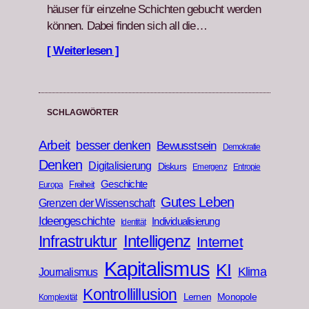
häuser für einzelne Schicht­en gebucht wer­den
kön­nen. Dabei find­en sich all die…
[ Weiterlesen ]
SCHLAGWÖRTER
Arbeit
besser denken
Bewusstsein
Demokratie
Denken
Digitalisierung
Diskurs
Emergenz
Entropie
Geschichte
Freiheit
Europa
Gutes Leben
Grenzen der Wissenschaft
Ideengeschichte
Individualisierung
Identität
Infrastruktur
Intelligenz
Internet
Kapitalismus
KI
Klima
Journalismus
Kontrollillusion
Lernen
Monopole
Komplexität