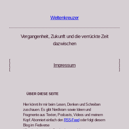
Zum
Inhalt
springen
Weltenkreuzer
Vergangenheit, Zukunft und die verrückte Zeit
dazwischen
[
]
Impressum
[
]
[
]
ÜBER DIESE SEITE
Hier könnt ihr mir beim Lesen, Denken und Schreiben
zuschauen. Es gibt Nerdkram sowie Ideen und
Fragmente aus Texten, Podcasts, Videos und meinem
Kopf. Abonniert einfach den
RSS-Feed
oder folgt diesem
Blog im Fediverse