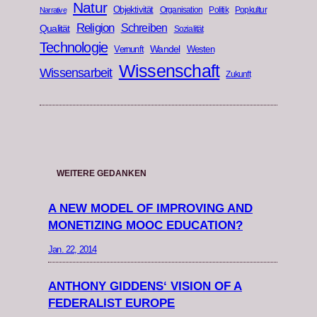
Natur
Objektivität
Organisation
Politik
Popkultur
Narrative
Religion
Schreiben
Qualität
Sozialität
Technologie
Wandel
Vernunft
Westen
Wissenschaft
Wissensarbeit
Zukunft
WEITERE GEDANKEN
A NEW MODEL OF IMPROVING AND
MONETIZING MOOC EDUCATION?
Jan. 22, 2014
ANTHONY GIDDENS‘ VISION OF A
FEDERALIST EUROPE