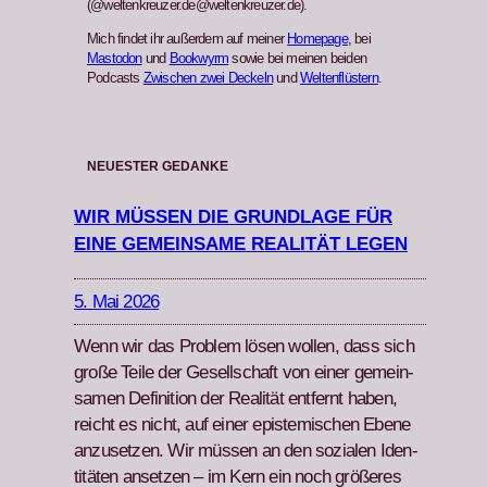
(@weltenkreuzer.de@weltenkreuzer.de).
Mich findet ihr außerdem auf meiner
Homepage
, bei
Mastodon
und
Bookwyrm
sowie bei meinen beiden
Podcasts
Zwischen zwei Deckeln
und
Weltenflüstern
.
NEUESTER GEDANKE
WIR MÜSSEN DIE GRUNDLAGE FÜR
EINE GEMEINSAME REALITÄT LEGEN
5. Mai 2026
Wenn wir das Prob­lem lösen wollen, dass sich
große Teile der Gesellschaft von ein­er gemein­
samen Def­i­n­i­tion der Real­ität ent­fer­nt haben,
reicht es nicht, auf ein­er epis­temis­chen Ebene
anzuset­zen. Wir müssen an den sozialen Iden­
titäten anset­zen – im Kern ein noch größeres