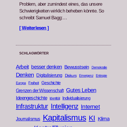
Prob­lem, aber zumin­d­est eines, das unsere
Schwierigkeit­en wirk­lich beheben kön­nte. So
schreibt Samuel Bagg:…
[ Weiterlesen ]
SCHLAGWÖRTER
Arbeit
besser denken
Bewusstsein
Demokratie
Denken
Digitalisierung
Diskurs
Emergenz
Entropie
Geschichte
Freiheit
Europa
Gutes Leben
Grenzen der Wissenschaft
Ideengeschichte
Individualisierung
Identität
Infrastruktur
Intelligenz
Internet
Kapitalismus
KI
Klima
Journalismus