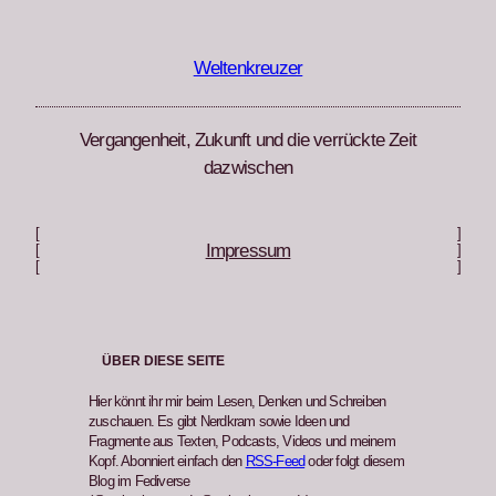
Zum
Inhalt
springen
Weltenkreuzer
Vergangenheit, Zukunft und die verrückte Zeit
dazwischen
[
]
Impressum
[
]
[
]
ÜBER DIESE SEITE
Hier könnt ihr mir beim Lesen, Denken und Schreiben
zuschauen. Es gibt Nerdkram sowie Ideen und
Fragmente aus Texten, Podcasts, Videos und meinem
Kopf. Abonniert einfach den
RSS-Feed
oder folgt diesem
Blog im Fediverse