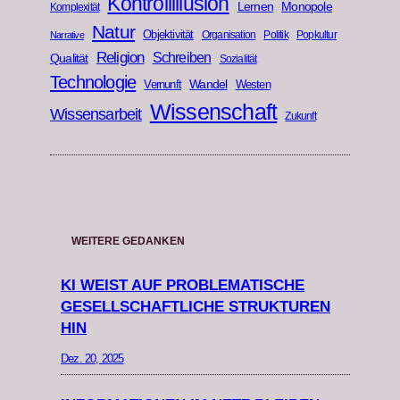
Kontrollillusion
Lernen
Monopole
Komplexität
Natur
Objektivität
Organisation
Politik
Popkultur
Narrative
Religion
Schreiben
Qualität
Sozialität
Technologie
Wandel
Vernunft
Westen
Wissenschaft
Wissensarbeit
Zukunft
WEITERE GEDANKEN
KI WEIST AUF PROBLEMATISCHE
GESELLSCHAFTLICHE STRUKTUREN
HIN
Dez. 20, 2025