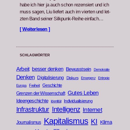
habe ich hier ja auch schon rezen­siert und ich
muss sagen, Liu liefert auch im vierten und let­
zten Band sein­er Silkpunk-Rei­he ein­fach…
[ Weiterlesen ]
SCHLAGWÖRTER
Arbeit
besser denken
Bewusstsein
Demokratie
Denken
Digitalisierung
Diskurs
Emergenz
Entropie
Geschichte
Freiheit
Europa
Gutes Leben
Grenzen der Wissenschaft
Ideengeschichte
Individualisierung
Identität
Infrastruktur
Intelligenz
Internet
Kapitalismus
KI
Klima
Journalismus