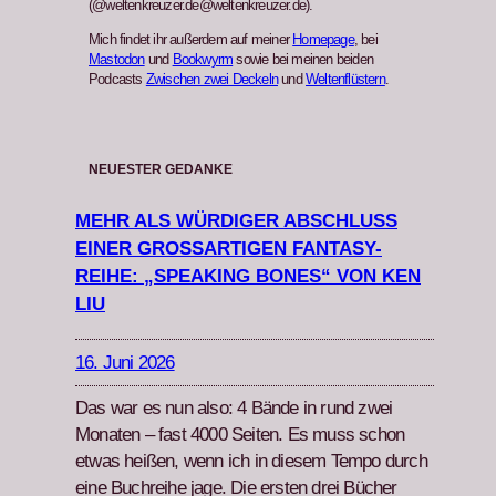
(@weltenkreuzer.de@weltenkreuzer.de).
Mich findet ihr außerdem auf meiner
Homepage
, bei
Mastodon
und
Bookwyrm
sowie bei meinen beiden
Podcasts
Zwischen zwei Deckeln
und
Weltenflüstern
.
NEUESTER GEDANKE
MEHR ALS WÜRDIGER ABSCHLUSS
EINER GROSSARTIGEN FANTASY-R
EIHE: „SPEAKING BONES“ VON KEN L
IU
16. Juni 2026
Das war es nun also: 4 Bände in rund zwei
Monat­en – fast 4000 Seit­en. Es muss schon
etwas heißen, wenn ich in diesem Tem­po durch
eine Buchrei­he jage. Die ersten drei Büch­er