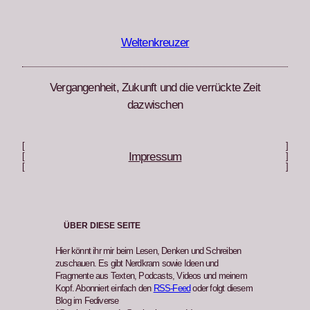
Zum
Inhalt
springen
Weltenkreuzer
Vergangenheit, Zukunft und die verrückte Zeit
dazwischen
[
]
Impressum
[
]
[
]
ÜBER DIESE SEITE
Hier könnt ihr mir beim Lesen, Denken und Schreiben
zuschauen. Es gibt Nerdkram sowie Ideen und
Fragmente aus Texten, Podcasts, Videos und meinem
Kopf. Abonniert einfach den
RSS-Feed
oder folgt diesem
Blog im Fediverse