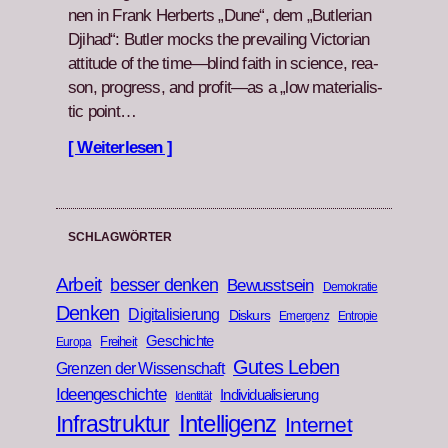
nen in Frank Her­berts „Dune“, dem „But­ler­ian
Dji­had“: But­ler mocks the pre­vail­ing Vic­to­ri­an
atti­tude of the time—blind faith in sci­ence, rea­
son, progress, and profit—as a „low mate­ri­al­is­
tic point…
[ Weiterlesen ]
SCHLAGWÖRTER
Arbeit
besser denken
Bewusstsein
Demokratie
Denken
Digitalisierung
Diskurs
Emergenz
Entropie
Geschichte
Freiheit
Europa
Gutes Leben
Grenzen der Wissenschaft
Ideengeschichte
Individualisierung
Identität
Infrastruktur
Intelligenz
Internet