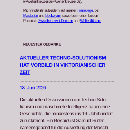
(@weltenkreuzer.de@weltenkreuzer.de).
Mich findet ihr außerdem auf meiner
Homepage
, bei
Mastodon
und
Bookwyrm
sowie bei meinen beiden
Podcasts
Zwischen zwei Deckeln
und
Weltenflüstern
.
NEUESTER GEDANKE
AKTUELLER TECHNO-SOLUTIONISM
HAT VORBILD IN VIKTORIANISCHER
ZEIT
18. Juni 2026
Die aktuellen Diskus­sio­nen um Tech­no-Solu­
tion­ism und maschinelle Intel­li­genz haben eine
Geschichte, die min­destens ins 19. Jahrhun­dert
zurück­re­icht. Ein Beispiel ist Samuel But­ler –
namensgebend für die Aus­rot­tung der Maschi­