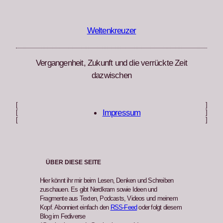
Zum
Inhalt
springen
Weltenkreuzer
Vergangenheit, Zukunft und die verrückte Zeit
dazwischen
[
]
Impressum
[
]
[
]
ÜBER DIESE SEITE
Hier könnt ihr mir beim Lesen, Denken und Schreiben
zuschauen. Es gibt Nerdkram sowie Ideen und
Fragmente aus Texten, Podcasts, Videos und meinem
Kopf. Abonniert einfach den
RSS-Feed
oder folgt diesem
Blog im Fediverse