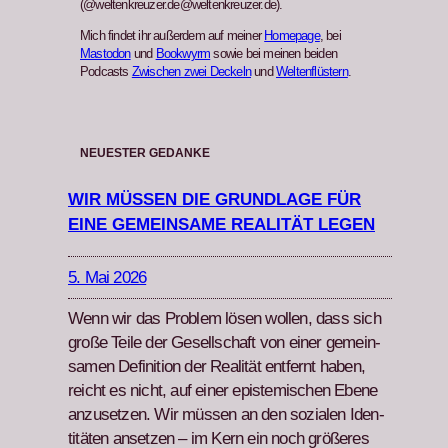
(@weltenkreuzer.de@weltenkreuzer.de).
Mich findet ihr außerdem auf meiner
Homepage
, bei
Mastodon
und
Bookwyrm
sowie bei meinen beiden
Podcasts
Zwischen zwei Deckeln
und
Weltenflüstern
.
NEUESTER GEDANKE
WIR MÜSSEN DIE GRUNDLAGE FÜR
EINE GEMEINSAME REALITÄT LEGEN
5. Mai 2026
Wenn wir das Prob­lem lösen wollen, dass sich
große Teile der Gesellschaft von ein­er gemein­
samen Def­i­n­i­tion der Real­ität ent­fer­nt haben,
reicht es nicht, auf ein­er epis­temis­chen Ebene
anzuset­zen. Wir müssen an den sozialen Iden­
titäten anset­zen – im Kern ein noch größeres