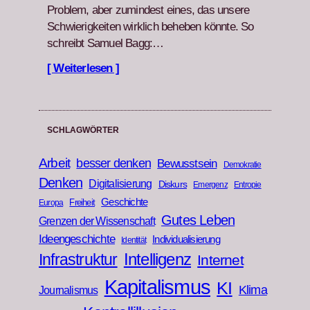
Prob­lem, aber zumin­d­est eines, das unsere
Schwierigkeit­en wirk­lich beheben kön­nte. So
schreibt Samuel Bagg:…
[ Weiterlesen ]
SCHLAGWÖRTER
Arbeit
besser denken
Bewusstsein
Demokratie
Denken
Digitalisierung
Diskurs
Emergenz
Entropie
Geschichte
Freiheit
Europa
Gutes Leben
Grenzen der Wissenschaft
Ideengeschichte
Individualisierung
Identität
Infrastruktur
Intelligenz
Internet
Kapitalismus
KI
Klima
Journalismus