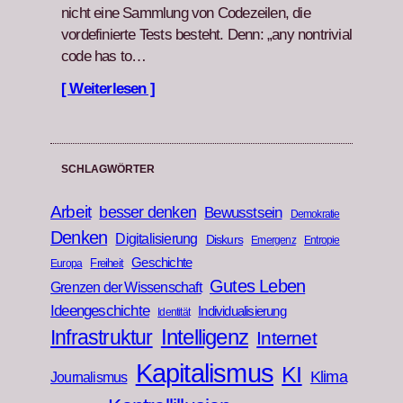
nicht eine Samm­lung von Codezeilen, die
vordefinierte Tests beste­ht. Denn: „any non­triv­ial
code has to…
[ Weiterlesen ]
SCHLAGWÖRTER
Arbeit
besser denken
Bewusstsein
Demokratie
Denken
Digitalisierung
Diskurs
Emergenz
Entropie
Geschichte
Freiheit
Europa
Gutes Leben
Grenzen der Wissenschaft
Ideengeschichte
Individualisierung
Identität
Infrastruktur
Intelligenz
Internet
Kapitalismus
KI
Klima
Journalismus