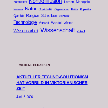
Kontrollillusion
Lernen
Monopole
Komplexität
Natur
Objektivität
Organisation
Politik
Popkultur
Narrative
Religion
Schreiben
Qualität
Sozialität
Technologie
Wandel
Vernunft
Westen
Wissenschaft
Wissensarbeit
Zukunft
WEITERE GEDANKEN
AKTUELLER TECHNO-SOLUTIONISM
HAT VORBILD IN VIKTORIANISCHER
ZEIT
Juni 18, 2026