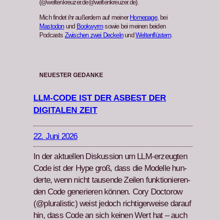
(@weltenkreuzer.de@weltenkreuzer.de).
Mich findet ihr außerdem auf meiner
Homepage
, bei
Mastodon
und
Bookwyrm
sowie bei meinen beiden
Podcasts
Zwischen zwei Deckeln
und
Weltenflüstern
.
NEUESTER GEDANKE
LLM-CODE IST DER ASBEST DER
DIGITALEN ZEIT
22. Juni 2026
In der aktuellen Diskus­sion um LLM-erzeugten
Code ist der Hype groß, dass die Mod­elle hun­
derte, wenn nicht tausende Zeilen funk­tion­ieren­
den Code gener­ieren kön­nen. Cory Doc­torow
(@pluralistic) weist jedoch richtiger­weise darauf
hin, dass Code an sich keinen Wert hat – auch