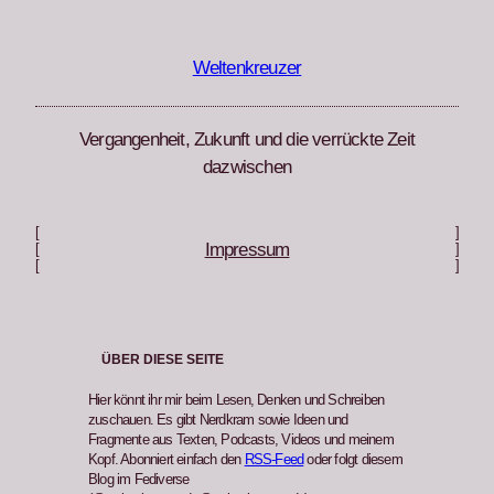
Zum
Inhalt
springen
Weltenkreuzer
Vergangenheit, Zukunft und die verrückte Zeit
dazwischen
[
]
Impressum
[
]
[
]
ÜBER DIESE SEITE
Hier könnt ihr mir beim Lesen, Denken und Schreiben
zuschauen. Es gibt Nerdkram sowie Ideen und
Fragmente aus Texten, Podcasts, Videos und meinem
Kopf. Abonniert einfach den
RSS-Feed
oder folgt diesem
Blog im Fediverse