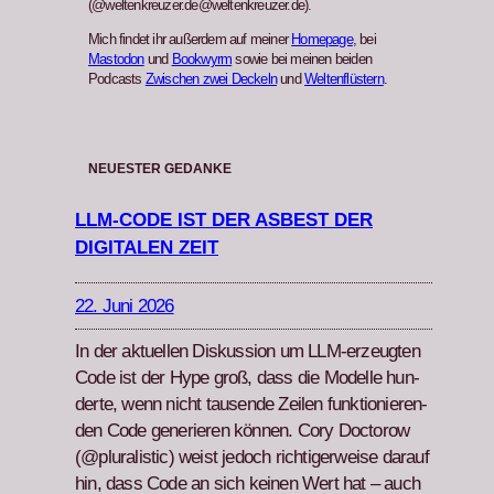
(@weltenkreuzer.de@weltenkreuzer.de).
Mich findet ihr außerdem auf meiner
Homepage
, bei
Mastodon
und
Bookwyrm
sowie bei meinen beiden
Podcasts
Zwischen zwei Deckeln
und
Weltenflüstern
.
NEUESTER GEDANKE
LLM-CODE IST DER ASBEST DER
DIGITALEN ZEIT
22. Juni 2026
In der aktuellen Diskus­sion um LLM-erzeugten
Code ist der Hype groß, dass die Mod­elle hun­
derte, wenn nicht tausende Zeilen funk­tion­ieren­
den Code gener­ieren kön­nen. Cory Doc­torow
(@pluralistic) weist jedoch richtiger­weise darauf
hin, dass Code an sich keinen Wert hat – auch