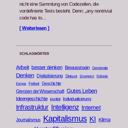
nicht eine Samm­lung von Codezeilen, die
vordefinierte Tests beste­ht. Denn: „any non­triv­ial
code has to…
[ Weiterlesen ]
SCHLAGWÖRTER
Arbeit
besser denken
Bewusstsein
Demokratie
Denken
Digitalisierung
Diskurs
Emergenz
Entropie
Geschichte
Freiheit
Europa
Gutes Leben
Grenzen der Wissenschaft
Ideengeschichte
Individualisierung
Identität
Infrastruktur
Intelligenz
Internet
Kapitalismus
KI
Klima
Journalismus