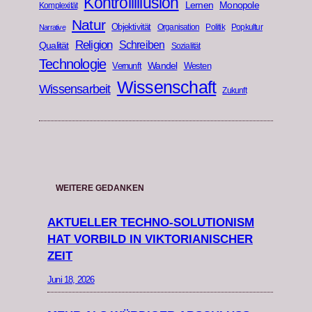
Kontrollillusion
Lernen
Monopole
Komplexität
Natur
Objektivität
Organisation
Politik
Popkultur
Narrative
Religion
Schreiben
Qualität
Sozialität
Technologie
Wandel
Vernunft
Westen
Wissenschaft
Wissensarbeit
Zukunft
WEITERE GEDANKEN
AKTUELLER TECHNO-SOLUTIONISM
HAT VORBILD IN VIKTORIANISCHER
ZEIT
Juni 18, 2026