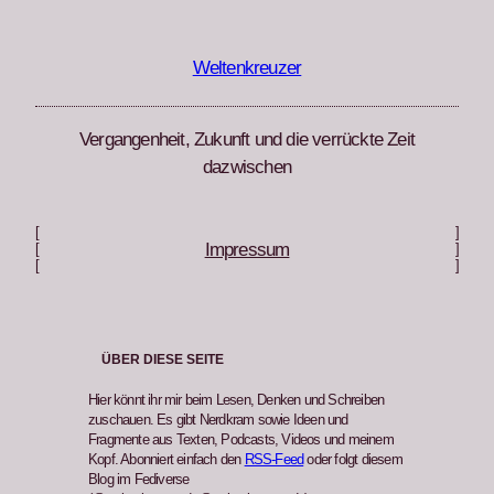
Zum
Inhalt
springen
Weltenkreuzer
Vergangenheit, Zukunft und die verrückte Zeit
dazwischen
[
]
Impressum
[
]
[
]
ÜBER DIESE SEITE
Hier könnt ihr mir beim Lesen, Denken und Schreiben
zuschauen. Es gibt Nerdkram sowie Ideen und
Fragmente aus Texten, Podcasts, Videos und meinem
Kopf. Abonniert einfach den
RSS-Feed
oder folgt diesem
Blog im Fediverse