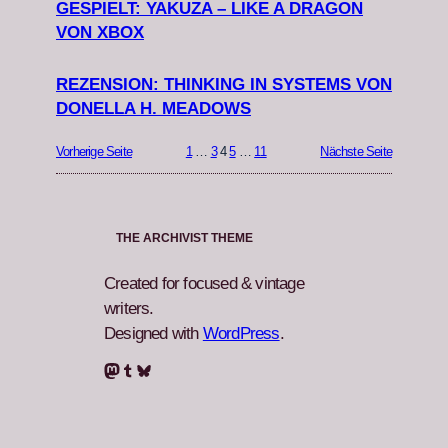
GESPIELT: YAKUZA – LIKE A DRAGON
VON XBOX
REZENSION: THINKING IN SYSTEMS VON
DONELLA H. MEADOWS
Vorherige Seite
1
…
3
4
5
…
11
Nächste Seite
THE ARCHIVIST THEME
Created for focused & vintage
writers.
Designed with
WordPress
.
Mastodon
Tumblr
Bluesky