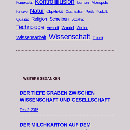
Kontrollillusion
Lernen
Monopole
Komplexität
Natur
Objektivität
Organisation
Politik
Popkultur
Narrative
Religion
Schreiben
Qualität
Sozialität
Technologie
Wandel
Vernunft
Westen
Wissenschaft
Wissensarbeit
Zukunft
WEITERE GEDANKEN
DER TIEFE GRABEN ZWISCHEN
WISSENSCHAFT UND GESELLSCHAFT
Feb. 2, 2015
DER MILCHKARTON AUF DEM