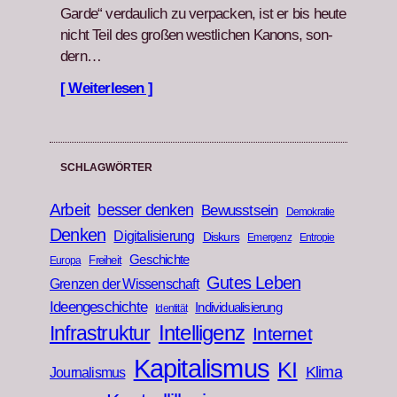
Garde“ ver­daulich zu ver­pack­en, ist er bis heute
nicht Teil des großen west­lichen Kanons, son­
dern…
[ Weiterlesen ]
SCHLAGWÖRTER
Arbeit
besser denken
Bewusstsein
Demokratie
Denken
Digitalisierung
Diskurs
Emergenz
Entropie
Geschichte
Freiheit
Europa
Gutes Leben
Grenzen der Wissenschaft
Ideengeschichte
Individualisierung
Identität
Infrastruktur
Intelligenz
Internet
Kapitalismus
KI
Klima
Journalismus