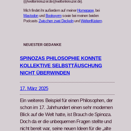
(@weltenkreuzer.de@weltenkreuzer.de).
Mich findet ihr außerdem auf meiner
Homepage
, bei
Mastodon
und
Bookwyrm
sowie bei meinen beiden
Podcasts
Zwischen zwei Deckeln
und
Weltenflüstern
.
NEUESTER GEDANKE
SPINOZAS PHILOSOPHIE KONNTE
KOLLEKTIVE SELBSTTÄUSCHUNG
NICHT ÜBERWINDEN
17. März 2025
Ein weit­eres Beispiel für einen Philosophen, der
schon im 17. Jahrhun­dert einen sehr mod­er­nen
Blick auf die Welt hat­te, ist Brauch de Spin­oza.
Doch da er die unbe­que­men Fra­gen stellte und
nicht bere­it war, seine neuen Ideen für die „alte