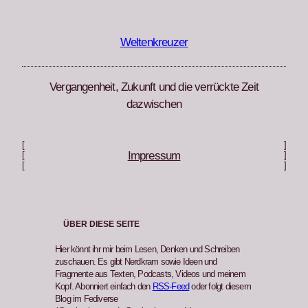
Zum
Inhalt
springen
Weltenkreuzer
Vergangenheit, Zukunft und die verrückte Zeit
dazwischen
[
]
Impressum
[
]
[
]
ÜBER DIESE SEITE
Hier könnt ihr mir beim Lesen, Denken und Schreiben
zuschauen. Es gibt Nerdkram sowie Ideen und
Fragmente aus Texten, Podcasts, Videos und meinem
Kopf. Abonniert einfach den
RSS-Feed
oder folgt diesem
Blog im Fediverse