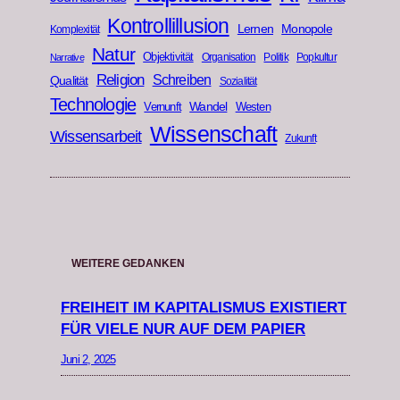
Kontrollillusion
Lernen
Monopole
Komplexität
Natur
Objektivität
Organisation
Politik
Popkultur
Narrative
Religion
Schreiben
Qualität
Sozialität
Technologie
Wandel
Vernunft
Westen
Wissenschaft
Wissensarbeit
Zukunft
WEITERE GEDANKEN
FREIHEIT IM KAPITALISMUS EXISTIERT
FÜR VIELE NUR AUF DEM PAPIER
Juni 2, 2025