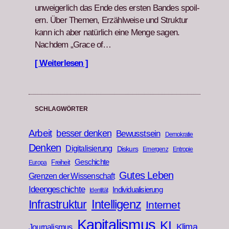
unweiger­lich das Ende des ersten Ban­des spoil­
ern. Über The­men, Erzählweise und Struk­tur
kann ich aber natür­lich eine Menge sagen.
Nach­dem „Grace of…
[ Weiterlesen ]
SCHLAGWÖRTER
Arbeit
besser denken
Bewusstsein
Demokratie
Denken
Digitalisierung
Diskurs
Emergenz
Entropie
Geschichte
Freiheit
Europa
Gutes Leben
Grenzen der Wissenschaft
Ideengeschichte
Individualisierung
Identität
Infrastruktur
Intelligenz
Internet
Kapitalismus
KI
Klima
Journalismus