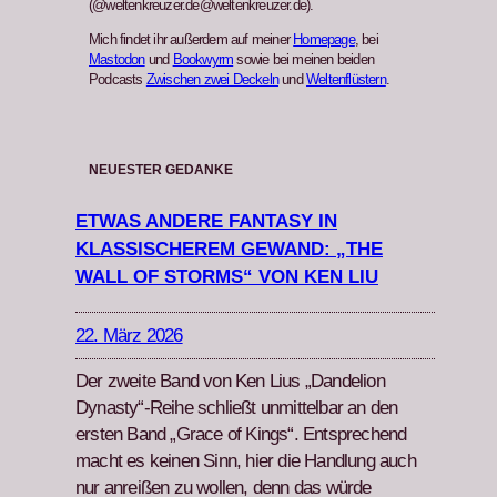
(@weltenkreuzer.de@weltenkreuzer.de).
Mich findet ihr außerdem auf meiner
Homepage
, bei
Mastodon
und
Bookwyrm
sowie bei meinen beiden
Podcasts
Zwischen zwei Deckeln
und
Weltenflüstern
.
NEUESTER GEDANKE
ETWAS ANDERE FANTASY IN
KLASSISCHEREM GEWAND: „THE
WALL OF STORMS“ VON KEN LIU
22. März 2026
Der zweite Band von Ken Lius „Dan­de­lion
Dynasty“-Reihe schließt unmit­tel­bar an den
ersten Band „Grace of Kings“. Entsprechend
macht es keinen Sinn, hier die Hand­lung auch
nur anreißen zu wollen, denn das würde