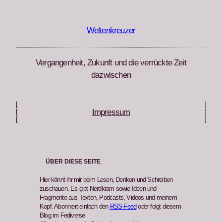
Zum
Inhalt
springen
Weltenkreuzer
Vergangenheit, Zukunft und die verrückte Zeit
dazwischen
[
]
Impressum
[
]
[
]
ÜBER DIESE SEITE
Hier könnt ihr mir beim Lesen, Denken und Schreiben
zuschauen. Es gibt Nerdkram sowie Ideen und
Fragmente aus Texten, Podcasts, Videos und meinem
Kopf. Abonniert einfach den
RSS-Feed
oder folgt diesem
Blog im Fediverse