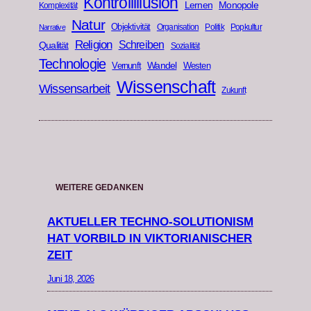
Kontrollillusion
Lernen
Monopole
Komplexität
Natur
Objektivität
Organisation
Politik
Popkultur
Narrative
Religion
Schreiben
Qualität
Sozialität
Technologie
Wandel
Vernunft
Westen
Wissenschaft
Wissensarbeit
Zukunft
WEITERE GEDANKEN
AKTUELLER TECHNO-SOLUTIONISM
HAT VORBILD IN VIKTORIANISCHER
ZEIT
Juni 18, 2026