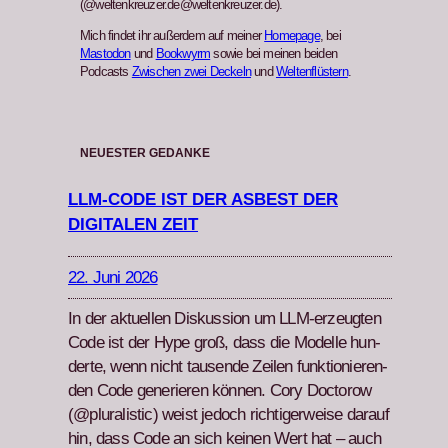
(@weltenkreuzer.de@weltenkreuzer.de).
Mich findet ihr außerdem auf meiner
Homepage
, bei
Mastodon
und
Bookwyrm
sowie bei meinen beiden
Podcasts
Zwischen zwei Deckeln
und
Weltenflüstern
.
NEUESTER GEDANKE
LLM-CODE IST DER ASBEST DER
DIGITALEN ZEIT
22. Juni 2026
In der aktuellen Diskus­sion um LLM-erzeugten
Code ist der Hype groß, dass die Mod­elle hun­
derte, wenn nicht tausende Zeilen funk­tion­ieren­
den Code gener­ieren kön­nen. Cory Doc­torow
(@pluralistic) weist jedoch richtiger­weise darauf
hin, dass Code an sich keinen Wert hat – auch