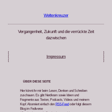
Zum
Inhalt
springen
Weltenkreuzer
Vergangenheit, Zukunft und die verrückte Zeit
dazwischen
[
]
Impressum
[
]
[
]
ÜBER DIESE SEITE
Hier könnt ihr mir beim Lesen, Denken und Schreiben
zuschauen. Es gibt Nerdkram sowie Ideen und
Fragmente aus Texten, Podcasts, Videos und meinem
Kopf. Abonniert einfach den
RSS-Feed
oder folgt diesem
Blog im Fediverse