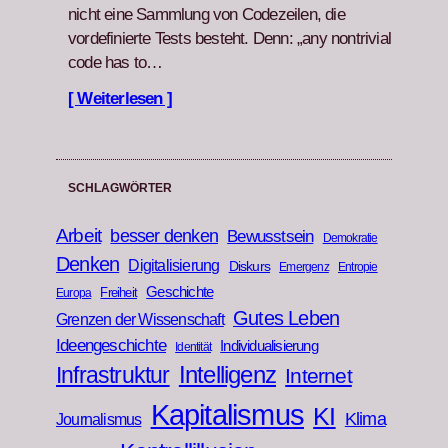
nicht eine Samm­lung von Codezeilen, die
vordefinierte Tests beste­ht. Denn: „any non­triv­ial
code has to…
[ Weiterlesen ]
SCHLAGWÖRTER
Arbeit
besser denken
Bewusstsein
Demokratie
Denken
Digitalisierung
Diskurs
Emergenz
Entropie
Geschichte
Freiheit
Europa
Gutes Leben
Grenzen der Wissenschaft
Ideengeschichte
Individualisierung
Identität
Infrastruktur
Intelligenz
Internet
Kapitalismus
KI
Klima
Journalismus