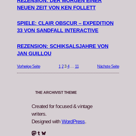
REZENSION: DER MORGEN EINER
NEUEN ZEIT VON KEN FOLLETT
SPIELE: CLAIR OBSCUR – EXPEDITION
33 VON SANDFALL INTERACTIVE
REZENSION: SCHIKSALSJAHRE VON
JAN GUILLOU
Vorherige Seite
1
2
3
4
…
11
Nächste Seite
THE ARCHIVIST THEME
Created for focused & vintage
writers.
Designed with
WordPress
.
Mastodon
Tumblr
Bluesky