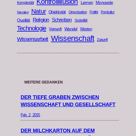
Kontrollillusion
Lernen
Monopole
Komplexität
Natur
Objektivität
Organisation
Politik
Popkultur
Narrative
Religion
Schreiben
Qualität
Sozialität
Technologie
Wandel
Vernunft
Westen
Wissenschaft
Wissensarbeit
Zukunft
WEITERE GEDANKEN
DER TIEFE GRABEN ZWISCHEN
WISSENSCHAFT UND GESELLSCHAFT
Feb. 2, 2015
DER MILCHKARTON AUF DEM