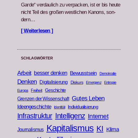
Garde“ ver­daulich zu ver­pack­en, ist er bis heute
nicht Teil des großen west­lichen Kanons, son­
dern…
[ Weiterlesen ]
SCHLAGWÖRTER
Arbeit
besser denken
Bewusstsein
Demokratie
Denken
Digitalisierung
Diskurs
Emergenz
Entropie
Geschichte
Freiheit
Europa
Gutes Leben
Grenzen der Wissenschaft
Ideengeschichte
Individualisierung
Identität
Infrastruktur
Intelligenz
Internet
Kapitalismus
KI
Klima
Journalismus