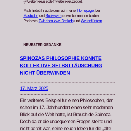
(@weltenkreuzer.de@weltenkreuzer.de).
Mich findet ihr außerdem auf meiner
Homepage
, bei
Mastodon
und
Bookwyrm
sowie bei meinen beiden
Podcasts
Zwischen zwei Deckeln
und
Weltenflüstern
.
NEUESTER GEDANKE
SPINOZAS PHILOSOPHIE KONNTE
KOLLEKTIVE SELBSTTÄUSCHUNG
NICHT ÜBERWINDEN
17. März 2025
Ein weit­eres Beispiel für einen Philosophen, der
schon im 17. Jahrhun­dert einen sehr mod­er­nen
Blick auf die Welt hat­te, ist Brauch de Spin­oza.
Doch da er die unbe­que­men Fra­gen stellte und
nicht bere­it war, seine neuen Ideen für die „alte