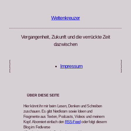
Zum
Inhalt
springen
Weltenkreuzer
Vergangenheit, Zukunft und die verrückte Zeit
dazwischen
[
]
Impressum
[
]
[
]
ÜBER DIESE SEITE
Hier könnt ihr mir beim Lesen, Denken und Schreiben
zuschauen. Es gibt Nerdkram sowie Ideen und
Fragmente aus Texten, Podcasts, Videos und meinem
Kopf. Abonniert einfach den
RSS-Feed
oder folgt diesem
Blog im Fediverse