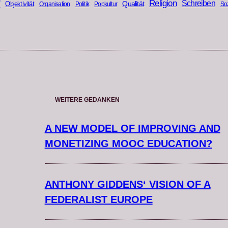
r
Religion
Schreiben
Qualität
Objektivität
Organisation
Politik
Popkultur
Soz
WEITERE GEDANKEN
A NEW MODEL OF IMPROVING AND
MONETIZING MOOC EDUCATION?
ANTHONY GIDDENS‘ VISION OF A
FEDERALIST EUROPE