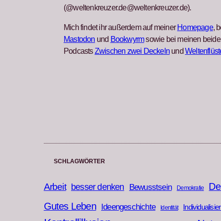
(@weltenkreuzer.de@weltenkreuzer.de).
Mich findet ihr außerdem auf meiner
Homepage
, b
Mastodon
und
Bookwyrm
sowie bei meinen beide
Podcasts
Zwischen zwei Deckeln
und
Weltenflüst
SCHLAGWÖRTER
De
Arbeit
besser denken
Bewusstsein
Demokratie
Gutes Leben
Ideengeschichte
Individualisie
Identität