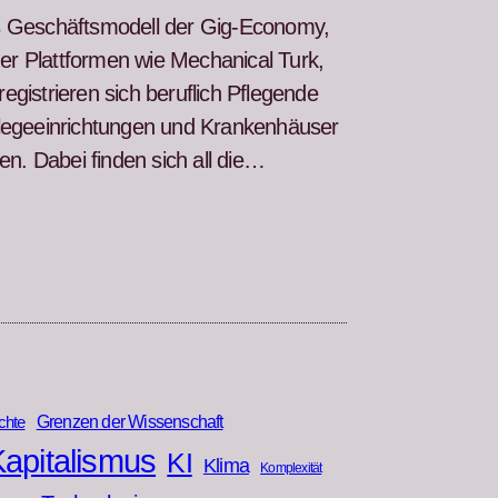
as Geschäftsmod­ell der Gig-Econ­o­my,
r Plat­tfor­men wie Mechan­i­cal Turk,
g­istri­eren sich beru­flich Pfle­gende
flegeein­rich­tun­gen und Kranken­häuser
en. Dabei find­en sich all die…
Grenzen der Wissenschaft
chte
apitalismus
KI
Klima
Komplexität