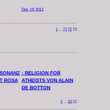
N
Dez. 19, 2013
1
…
71
72
73
ESONANZ
: RELIGION FOR
T ROSA
ATHEISTS VON ALAIN
DE BOTTON
1
…
10
11