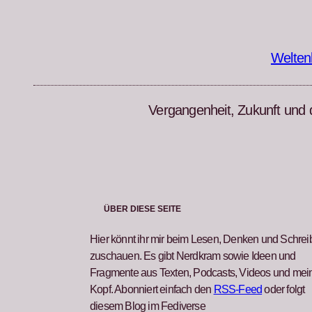
Zum
Inhalt
springen
Welten
Vergangenheit, Zukunft und 
ÜBER DIESE SEITE
Hier könnt ihr mir beim Lesen, Denken und Schre
zuschauen. Es gibt Nerdkram sowie Ideen und
Fragmente aus Texten, Podcasts, Videos und me
Kopf. Abonniert einfach den
RSS-Feed
oder folgt
diesem Blog im Fediverse