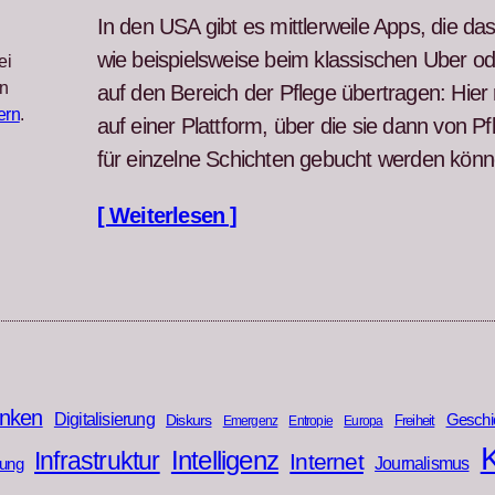
In den USA gibt es mit­tler­weile Apps, die d
wie beispiel­sweise beim klas­sis­chen Uber ode
ei
n
auf den Bere­ich der Pflege über­tra­gen: Hier re
ern
.
auf ein­er Plat­tform, über die sie dann von P
für einzelne Schicht­en gebucht wer­den kön­n
[ Weiterlesen ]
nken
Digitalisierung
Geschi
Diskurs
Freiheit
Emergenz
Entropie
Europa
K
Infrastruktur
Intelligenz
Internet
rung
Journalismus