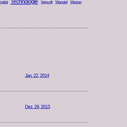
Technologie
Wandel
Vernunft
Westen
ialität
Jan. 22, 2014
Dez. 29, 2013