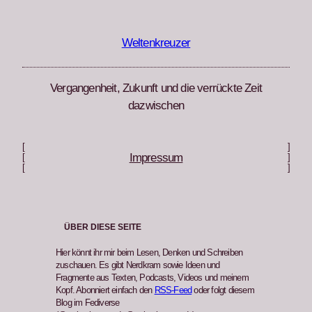
Zum
Inhalt
springen
Weltenkreuzer
Vergangenheit, Zukunft und die verrückte Zeit
dazwischen
[
]
Impressum
[
]
[
]
ÜBER DIESE SEITE
Hier könnt ihr mir beim Lesen, Denken und Schreiben
zuschauen. Es gibt Nerdkram sowie Ideen und
Fragmente aus Texten, Podcasts, Videos und meinem
Kopf. Abonniert einfach den
RSS-Feed
oder folgt diesem
Blog im Fediverse