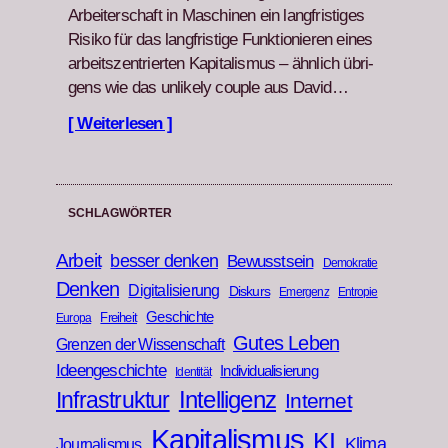
Arbeit­er­schaft in Maschi­nen ein langfristiges
Risiko für das langfristige Funk­tion­ieren eines
arbeit­szen­tri­erten Kap­i­tal­is­mus – ähn­lich übri­
gens wie das unlike­ly cou­ple aus David…
[ Weiterlesen ]
SCHLAGWÖRTER
Arbeit
besser denken
Bewusstsein
Demokratie
Denken
Digitalisierung
Diskurs
Emergenz
Entropie
Geschichte
Freiheit
Europa
Gutes Leben
Grenzen der Wissenschaft
Ideengeschichte
Individualisierung
Identität
Infrastruktur
Intelligenz
Internet
Kapitalismus
KI
Klima
Journalismus