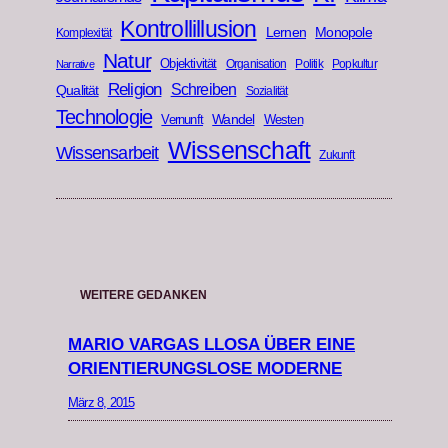
Kontrollillusion
Lernen
Monopole
Komplexität
Natur
Objektivität
Organisation
Politik
Popkultur
Narrative
Religion
Schreiben
Qualität
Sozialität
Technologie
Wandel
Vernunft
Westen
Wissenschaft
Wissensarbeit
Zukunft
WEITERE GEDANKEN
MARIO VARGAS LLOSA ÜBER EINE
ORIENTIERUNGSLOSE MODERNE
März 8, 2015