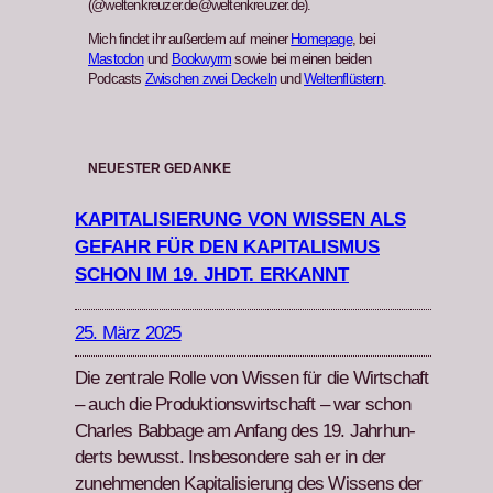
(@weltenkreuzer.de@weltenkreuzer.de).
Mich findet ihr außerdem auf meiner
Homepage
, bei
Mastodon
und
Bookwyrm
sowie bei meinen beiden
Podcasts
Zwischen zwei Deckeln
und
Weltenflüstern
.
NEUESTER GEDANKE
KAPITALISIERUNG VON WISSEN ALS
GEFAHR FÜR DEN KAPITALISMUS
SCHON IM 19. JHDT. ERKANNT
25. März 2025
Die zen­trale Rolle von Wis­sen für die Wirtschaft
– auch die Pro­duk­tion­swirtschaft – war schon
Charles Bab­bage am Anfang des 19. Jahrhun­
derts bewusst. Ins­beson­dere sah er in der
zunehmenden Kap­i­tal­isierung des Wis­sens der