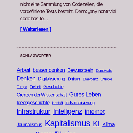
nicht eine Samm­lung von Codezeilen, die
vordefinierte Tests beste­ht. Denn: „any non­triv­ial
code has to…
[ Weiterlesen ]
SCHLAGWÖRTER
Arbeit
besser denken
Bewusstsein
Demokratie
Denken
Digitalisierung
Diskurs
Emergenz
Entropie
Geschichte
Freiheit
Europa
Gutes Leben
Grenzen der Wissenschaft
Ideengeschichte
Individualisierung
Identität
Infrastruktur
Intelligenz
Internet
Kapitalismus
KI
Klima
Journalismus