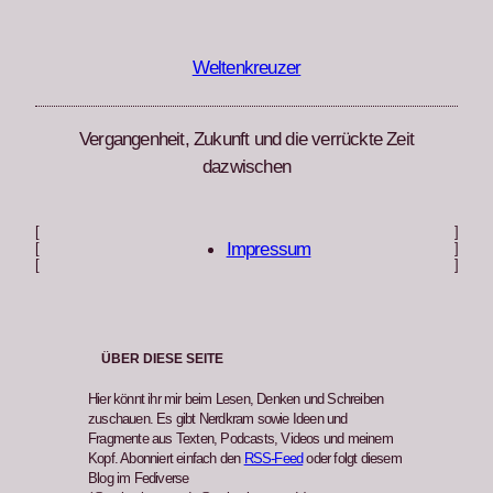
Zum
Inhalt
springen
Weltenkreuzer
Vergangenheit, Zukunft und die verrückte Zeit
dazwischen
[
]
Impressum
[
]
[
]
ÜBER DIESE SEITE
Hier könnt ihr mir beim Lesen, Denken und Schreiben
zuschauen. Es gibt Nerdkram sowie Ideen und
Fragmente aus Texten, Podcasts, Videos und meinem
Kopf. Abonniert einfach den
RSS-Feed
oder folgt diesem
Blog im Fediverse