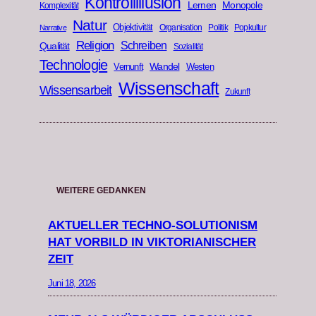
Kontrollillusion
Lernen
Monopole
Komplexität
Natur
Objektivität
Organisation
Politik
Popkultur
Narrative
Religion
Schreiben
Qualität
Sozialität
Technologie
Wandel
Vernunft
Westen
Wissenschaft
Wissensarbeit
Zukunft
WEITERE GEDANKEN
AKTUELLER TECHNO-SOLUTIONISM
HAT VORBILD IN VIKTORIANISCHER
ZEIT
Juni 18, 2026