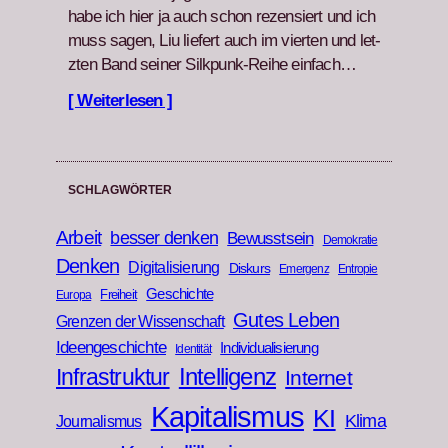
habe ich hier ja auch schon rezen­siert und ich
muss sagen, Liu liefert auch im vierten und let­
zten Band sein­er Silkpunk-Rei­he ein­fach…
[ Weiterlesen ]
SCHLAGWÖRTER
Arbeit
besser denken
Bewusstsein
Demokratie
Denken
Digitalisierung
Diskurs
Emergenz
Entropie
Geschichte
Freiheit
Europa
Gutes Leben
Grenzen der Wissenschaft
Ideengeschichte
Individualisierung
Identität
Infrastruktur
Intelligenz
Internet
Kapitalismus
KI
Klima
Journalismus