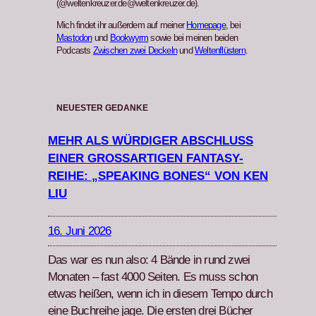
(@weltenkreuzer.de@weltenkreuzer.de).
Mich findet ihr außerdem auf meiner
Homepage
, bei
Mastodon
und
Bookwyrm
sowie bei meinen beiden
Podcasts
Zwischen zwei Deckeln
und
Weltenflüstern
.
NEUESTER GEDANKE
MEHR ALS WÜRDIGER ABSCHLUSS
EINER GROSSARTIGEN FANTASY-R
EIHE: „SPEAKING BONES“ VON KEN L
IU
16. Juni 2026
Das war es nun also: 4 Bände in rund zwei
Monat­en – fast 4000 Seit­en. Es muss schon
etwas heißen, wenn ich in diesem Tem­po durch
eine Buchrei­he jage. Die ersten drei Büch­er