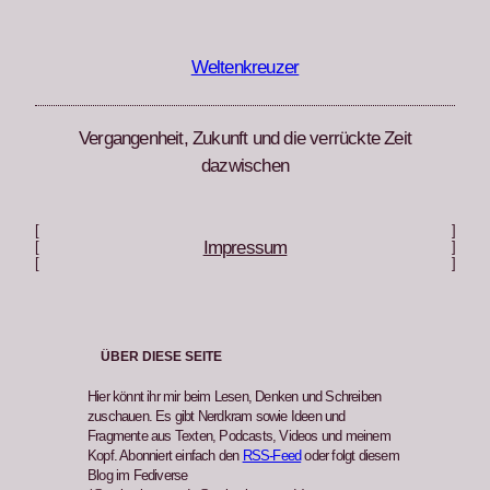
Zum
Inhalt
springen
Weltenkreuzer
Vergangenheit, Zukunft und die verrückte Zeit
dazwischen
[
]
Impressum
[
]
[
]
ÜBER DIESE SEITE
Hier könnt ihr mir beim Lesen, Denken und Schreiben
zuschauen. Es gibt Nerdkram sowie Ideen und
Fragmente aus Texten, Podcasts, Videos und meinem
Kopf. Abonniert einfach den
RSS-Feed
oder folgt diesem
Blog im Fediverse