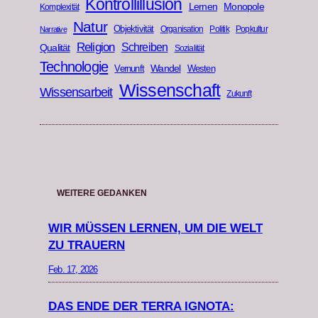
Kontrollillusion
Lernen
Monopole
Komplexität
Natur
Objektivität
Organisation
Politik
Popkultur
Narrative
Religion
Schreiben
Qualität
Sozialität
Technologie
Wandel
Vernunft
Westen
Wissenschaft
Wissensarbeit
Zukunft
WEITERE GEDANKEN
WIR MÜSSEN LERNEN, UM DIE WELT
ZU TRAUERN
Feb. 17, 2026
DAS ENDE DER TERRA IGNOTA: