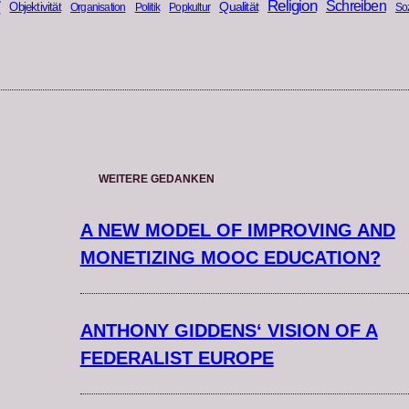
r
Religion
Schreiben
Qualität
Objektivität
Organisation
Politik
Popkultur
Soz
WEITERE GEDANKEN
A NEW MODEL OF IMPROVING AND
MONETIZING MOOC EDUCATION?
ANTHONY GIDDENS‘ VISION OF A
FEDERALIST EUROPE