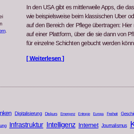
In den USA gibt es mit­tler­weile Apps, die d
wie beispiel­sweise beim klas­sis­chen Uber ode
ei
n
auf den Bere­ich der Pflege über­tra­gen: Hier re
ern
.
auf ein­er Plat­tform, über die sie dann von P
für einzelne Schicht­en gebucht wer­den kön­n
[ Weiterlesen ]
nken
Digitalisierung
Geschi
Diskurs
Freiheit
Emergenz
Entropie
Europa
K
Infrastruktur
Intelligenz
Internet
rung
Journalismus