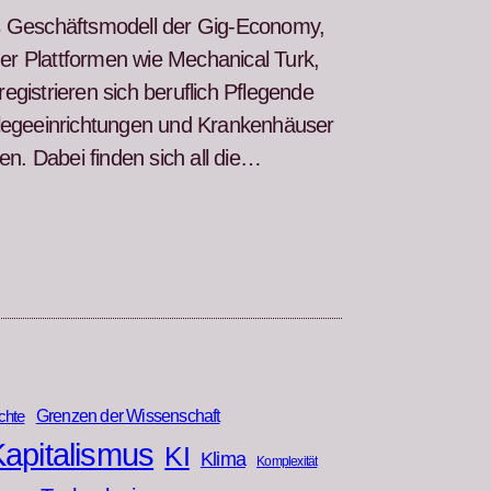
as Geschäftsmod­ell der Gig-Econ­o­my,
r Plat­tfor­men wie Mechan­i­cal Turk,
g­istri­eren sich beru­flich Pfle­gende
flegeein­rich­tun­gen und Kranken­häuser
en. Dabei find­en sich all die…
Grenzen der Wissenschaft
chte
apitalismus
KI
Klima
Komplexität