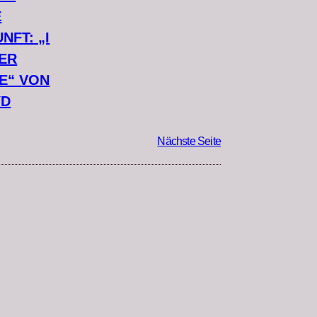
E
NFT: „I
ER
E“ VON
YD
Nächste Seite