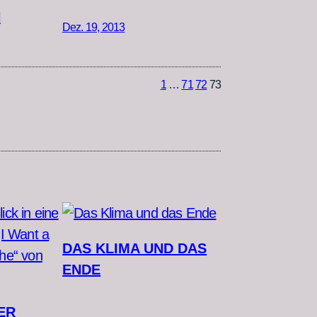
N
Dez. 19, 2013
1
…
71
72
73
DAS KLIMA UND DAS
ENDE
ER