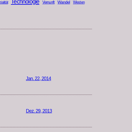
Technologie
Wandel
Vernunft
Westen
ialität
Jan. 22, 2014
Dez. 29, 2013