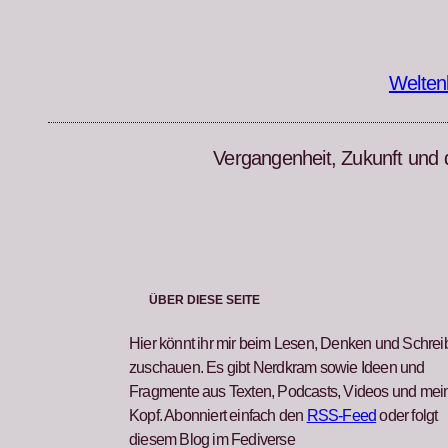
Zum
Inhalt
springen
Welten
Vergangenheit, Zukunft und 
ÜBER DIESE SEITE
Hier könnt ihr mir beim Lesen, Denken und Schre
zuschauen. Es gibt Nerdkram sowie Ideen und
Fragmente aus Texten, Podcasts, Videos und me
Kopf. Abonniert einfach den
RSS-Feed
oder folgt
diesem Blog im Fediverse