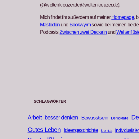
(@weltenkreuzer.de@weltenkreuzer.de).
Mich findet ihr außerdem auf meiner
Homepage
, b
Mastodon
und
Bookwyrm
sowie bei meinen beide
Podcasts
Zwischen zwei Deckeln
und
Weltenflüst
SCHLAGWÖRTER
De
Arbeit
besser denken
Bewusstsein
Demokratie
Gutes Leben
Ideengeschichte
Individualisie
Identität