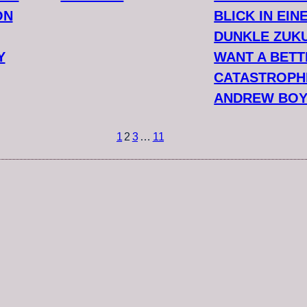
ON
BLICK IN EIN
DUNKLE ZUKU
Y
WANT A BETT
CATASTROPH
ANDREW BO
1
2
3
…
11