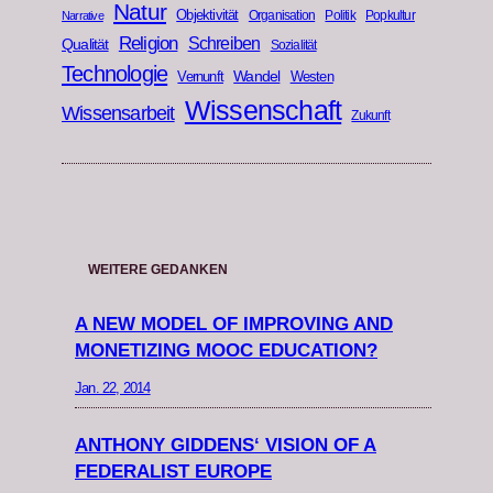
Natur
Objektivität
Organisation
Politik
Popkultur
Narrative
Religion
Schreiben
Qualität
Sozialität
Technologie
Wandel
Vernunft
Westen
Wissenschaft
Wissensarbeit
Zukunft
WEITERE GEDANKEN
A NEW MODEL OF IMPROVING AND
MONETIZING MOOC EDUCATION?
Jan. 22, 2014
ANTHONY GIDDENS‘ VISION OF A
FEDERALIST EUROPE