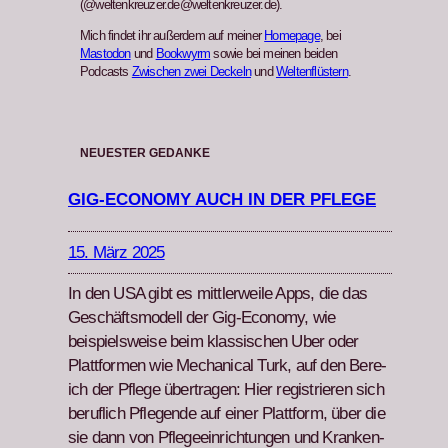
(@weltenkreuzer.de@weltenkreuzer.de).
Mich findet ihr außerdem auf meiner
Homepage
, bei
Mastodon
und
Bookwyrm
sowie bei meinen beiden
Podcasts
Zwischen zwei Deckeln
und
Weltenflüstern
.
NEUESTER GEDANKE
GIG-ECONOMY AUCH IN DER PFLEGE
15. März 2025
In den USA gibt es mit­tler­weile Apps, die das
Geschäftsmod­ell der Gig-Econ­o­my, wie
beispiel­sweise beim klas­sis­chen Uber oder
Plat­tfor­men wie Mechan­i­cal Turk, auf den Bere­
ich der Pflege über­tra­gen: Hier reg­istri­eren sich
beru­flich Pfle­gende auf ein­er Plat­tform, über die
sie dann von Pflegeein­rich­tun­gen und Kranken­