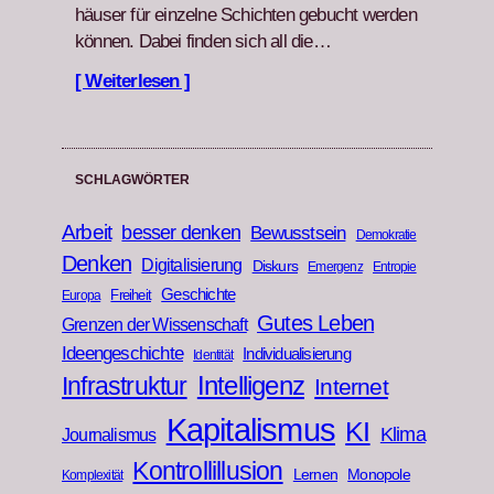
häuser für einzelne Schicht­en gebucht wer­den
kön­nen. Dabei find­en sich all die…
[ Weiterlesen ]
SCHLAGWÖRTER
Arbeit
besser denken
Bewusstsein
Demokratie
Denken
Digitalisierung
Diskurs
Emergenz
Entropie
Geschichte
Freiheit
Europa
Gutes Leben
Grenzen der Wissenschaft
Ideengeschichte
Individualisierung
Identität
Infrastruktur
Intelligenz
Internet
Kapitalismus
KI
Klima
Journalismus
Kontrollillusion
Lernen
Monopole
Komplexität