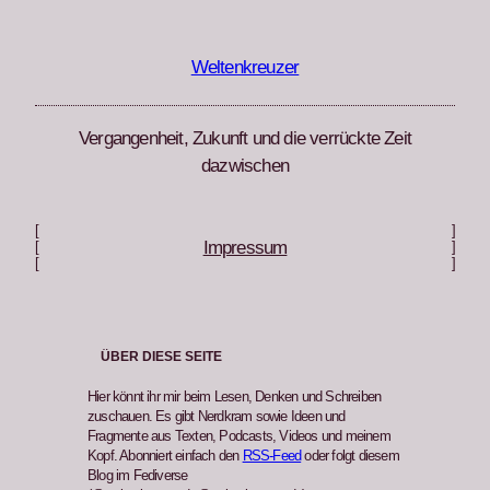
Zum
Inhalt
springen
Weltenkreuzer
Vergangenheit, Zukunft und die verrückte Zeit
dazwischen
[
]
Impressum
[
]
[
]
ÜBER DIESE SEITE
Hier könnt ihr mir beim Lesen, Denken und Schreiben
zuschauen. Es gibt Nerdkram sowie Ideen und
Fragmente aus Texten, Podcasts, Videos und meinem
Kopf. Abonniert einfach den
RSS-Feed
oder folgt diesem
Blog im Fediverse