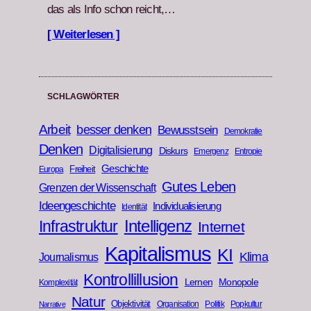
das als Info schon reicht,…
[ Weiterlesen ]
SCHLAGWÖRTER
Arbeit
besser denken
Bewusstsein
Demokratie
Denken
Digitalisierung
Diskurs
Emergenz
Entropie
Geschichte
Freiheit
Europa
Gutes Leben
Grenzen der Wissenschaft
Ideengeschichte
Individualisierung
Identität
Infrastruktur
Intelligenz
Internet
Kapitalismus
KI
Klima
Journalismus
Kontrollillusion
Lernen
Monopole
Komplexität
Natur
Objektivität
Organisation
Politik
Popkultur
Narrative