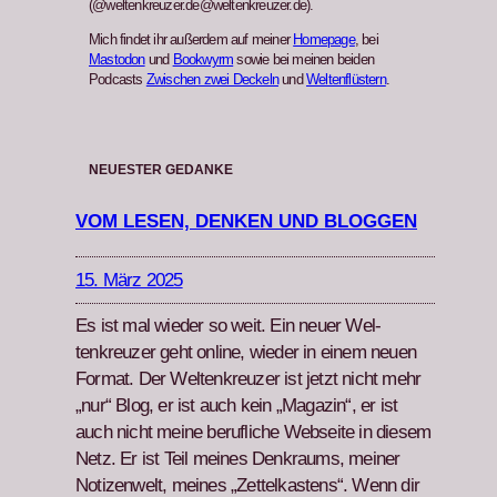
(@weltenkreuzer.de@weltenkreuzer.de).
Mich findet ihr außerdem auf meiner
Homepage
, bei
Mastodon
und
Bookwyrm
sowie bei meinen beiden
Podcasts
Zwischen zwei Deckeln
und
Weltenflüstern
.
NEUESTER GEDANKE
VOM LESEN, DENKEN UND BLOGGEN
15. März 2025
Es ist mal wieder so weit. Ein neuer Wel­
tenkreuzer geht online, wieder in einem neuen
For­mat. Der Wel­tenkreuzer ist jet­zt nicht mehr
„nur“ Blog, er ist auch kein „Mag­a­zin“, er ist
auch nicht meine beru­fliche Web­seite in diesem
Netz. Er ist Teil meines Denkraums, mein­er
Noti­zen­welt, meines „Zettelka­s­tens“. Wenn dir