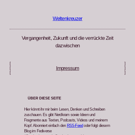
Zum
Inhalt
springen
Weltenkreuzer
Vergangenheit, Zukunft und die verrückte Zeit
dazwischen
[
]
Impressum
[
]
[
]
ÜBER DIESE SEITE
Hier könnt ihr mir beim Lesen, Denken und Schreiben
zuschauen. Es gibt Nerdkram sowie Ideen und
Fragmente aus Texten, Podcasts, Videos und meinem
Kopf. Abonniert einfach den
RSS-Feed
oder folgt diesem
Blog im Fediverse