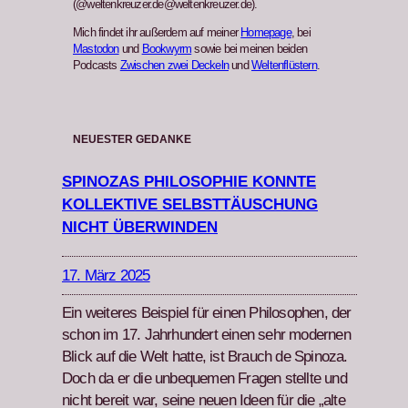
(@weltenkreuzer.de@weltenkreuzer.de).
Mich findet ihr außerdem auf meiner
Homepage
, bei
Mastodon
und
Bookwyrm
sowie bei meinen beiden
Podcasts
Zwischen zwei Deckeln
und
Weltenflüstern
.
NEUESTER GEDANKE
SPINOZAS PHILOSOPHIE KONNTE
KOLLEKTIVE SELBSTTÄUSCHUNG
NICHT ÜBERWINDEN
17. März 2025
Ein weit­eres Beispiel für einen Philosophen, der
schon im 17. Jahrhun­dert einen sehr mod­er­nen
Blick auf die Welt hat­te, ist Brauch de Spin­oza.
Doch da er die unbe­que­men Fra­gen stellte und
nicht bere­it war, seine neuen Ideen für die „alte