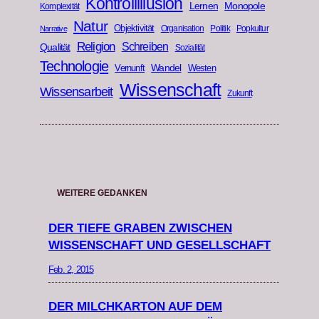
Kontrollillusion
Lernen
Monopole
Komplexität
Natur
Objektivität
Organisation
Politik
Popkultur
Narrative
Religion
Schreiben
Qualität
Sozialität
Technologie
Wandel
Vernunft
Westen
Wissenschaft
Wissensarbeit
Zukunft
WEITERE GEDANKEN
DER TIEFE GRABEN ZWISCHEN
WISSENSCHAFT UND GESELLSCHAFT
Feb. 2, 2015
DER MILCHKARTON AUF DEM