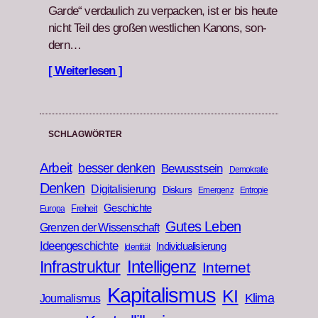
Garde“ ver­daulich zu ver­pack­en, ist er bis heute
nicht Teil des großen west­lichen Kanons, son­
dern…
[ Weiterlesen ]
SCHLAGWÖRTER
Arbeit
besser denken
Bewusstsein
Demokratie
Denken
Digitalisierung
Diskurs
Emergenz
Entropie
Geschichte
Freiheit
Europa
Gutes Leben
Grenzen der Wissenschaft
Ideengeschichte
Individualisierung
Identität
Infrastruktur
Intelligenz
Internet
Kapitalismus
KI
Klima
Journalismus