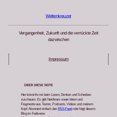
Zum
Inhalt
springen
Weltenkreuzer
Vergangenheit, Zukunft und die verrückte Zeit
dazwischen
[
]
Impressum
[
]
[
]
ÜBER DIESE SEITE
Hier könnt ihr mir beim Lesen, Denken und Schreiben
zuschauen. Es gibt Nerdkram sowie Ideen und
Fragmente aus Texten, Podcasts, Videos und meinem
Kopf. Abonniert einfach den
RSS-Feed
oder folgt diesem
Blog im Fediverse