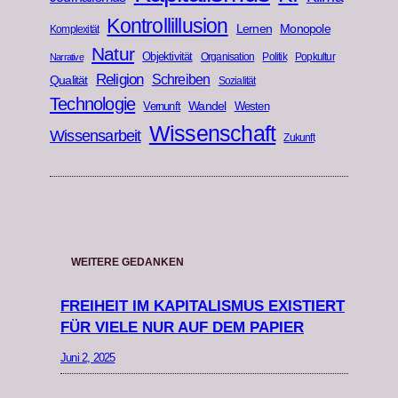
Kontrollillusion
Lernen
Monopole
Komplexität
Natur
Objektivität
Organisation
Politik
Popkultur
Narrative
Religion
Schreiben
Qualität
Sozialität
Technologie
Wandel
Vernunft
Westen
Wissenschaft
Wissensarbeit
Zukunft
WEITERE GEDANKEN
FREIHEIT IM KAPITALISMUS EXISTIERT
FÜR VIELE NUR AUF DEM PAPIER
Juni 2, 2025