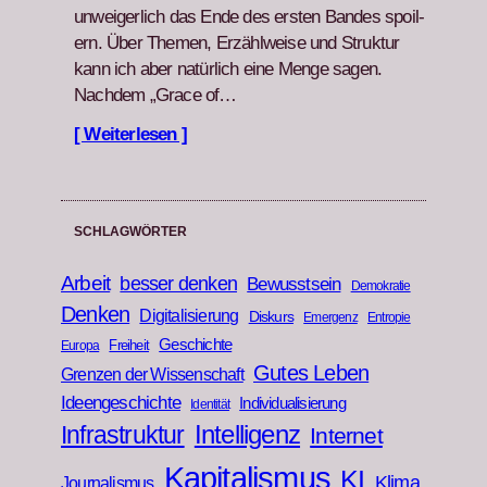
unweiger­lich das Ende des ersten Ban­des spoil­
ern. Über The­men, Erzählweise und Struk­tur
kann ich aber natür­lich eine Menge sagen.
Nach­dem „Grace of…
[ Weiterlesen ]
SCHLAGWÖRTER
Arbeit
besser denken
Bewusstsein
Demokratie
Denken
Digitalisierung
Diskurs
Emergenz
Entropie
Geschichte
Freiheit
Europa
Gutes Leben
Grenzen der Wissenschaft
Ideengeschichte
Individualisierung
Identität
Infrastruktur
Intelligenz
Internet
Kapitalismus
KI
Klima
Journalismus