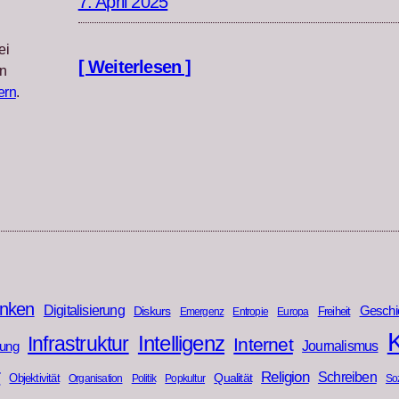
7. April 2025
ei
[ Weiterlesen ]
n
ern
.
nken
Digitalisierung
Geschi
Diskurs
Freiheit
Emergenz
Entropie
Europa
K
Infrastruktur
Intelligenz
Internet
rung
Journalismus
r
Religion
Schreiben
Qualität
Objektivität
Organisation
Politik
Popkultur
Soz