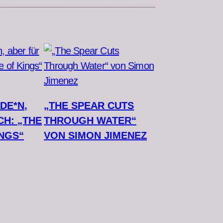
DE*N,
„THE SPEAR CUTS
CH: „THE
THROUGH WATER“
NGS“
VON SIMON JIMENEZ