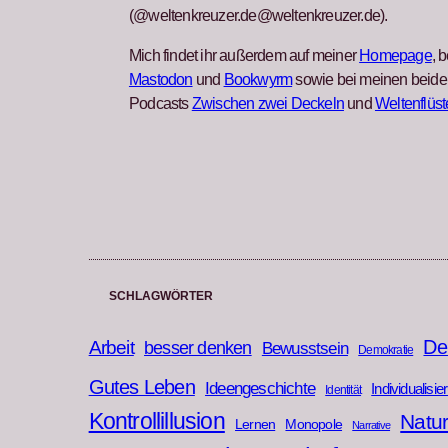
(@weltenkreuzer.de@weltenkreuzer.de).
Mich findet ihr außerdem auf meiner
Homepage
, b
Mastodon
und
Bookwyrm
sowie bei meinen beide
Podcasts
Zwischen zwei Deckeln
und
Weltenflüst
SCHLAGWÖRTER
De
Arbeit
besser denken
Bewusstsein
Demokratie
Gutes Leben
Ideengeschichte
Individualisie
Identität
Kontrollillusion
Natu
Lernen
Monopole
Narrative