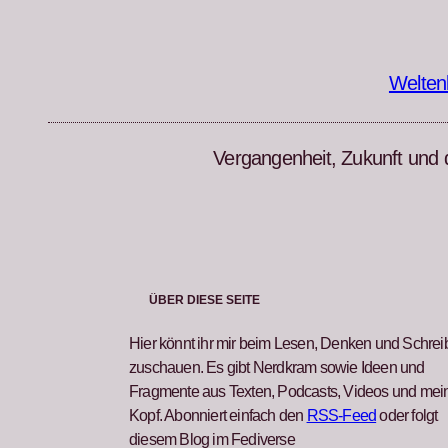
Zum
Inhalt
springen
Welten
Vergangenheit, Zukunft und 
ÜBER DIESE SEITE
Hier könnt ihr mir beim Lesen, Denken und Schre
zuschauen. Es gibt Nerdkram sowie Ideen und
Fragmente aus Texten, Podcasts, Videos und me
Kopf. Abonniert einfach den
RSS-Feed
oder folgt
diesem Blog im Fediverse