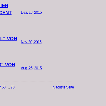
IER
NCENT
Dez. 13, 2015
EL“ VON
Nov. 30, 2015
S“ VON
Aug. 25, 2015
7
68
…
73
Nächste Seite